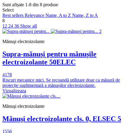
Sunt afișate 1-8 din 8 produse
Select
Best sellers
Relevance
Name, A to Z
Name, Z to A
8
12
24
36
Show all
Mănuşi electroizolante
Supra-mănuși pentru mănușile
electroizolante 50ELEC
4178
Riscuri mecanice mici. Se recoandă utilizare doar ca măsură de
protecție suplimentară a mănușilor electroizolante.
Vizualizeaza
Mănuşi electroizolante
Mănuşi electroizolante cls. 0, ELSEC 5
1556