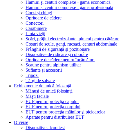
Hamuri şi centuri complexe - gama economică
Hamuri şi centuri complexe - gama profesională
Corzi și chingi
Opritoare de cădere
Conectori
Carabiniere
Linia vieţii
Scări, prăjini electroizolante, pinteni pentru cățărare
Coșuri de scule, genți, rucsaci, centuri abdominale
Frânghii de siguranță și poziționare
Dispozitive de ridicare și coborâre
Opritoare de cădere pentru încărcături
Scaune pentru alpinism utilitar
Suflante și accesorii
Tripozi
Tărgi de salvare
Echipamente de unică folosinţă
Mănuşi de unică folosinţă
Măşti faciale
EUF pentru protecţia capului
EUF pentru protecţia corpului
EUF pentru protecţia mâinilor şi picioarelor
Aparate pentru distribuirea EUF
Diverse
Dispozitive alcooltest