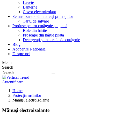
Lavete
Lanterne
Covor electroizolant
Semnalizare, delimitare şi prim ajutor
Tărgi de salvare
Produse pentru curăţenie şi igienă
Role din hârtie
Prosoape din hârtie pliată
Detergenţi şi materiale de curăţenie
Blog
Acoperire Nationala
Despre noi
Menu
Search
Autentificare
Home
Protecția mâinilor
Mănuşi electroizolante
Mănuşi electroizolante