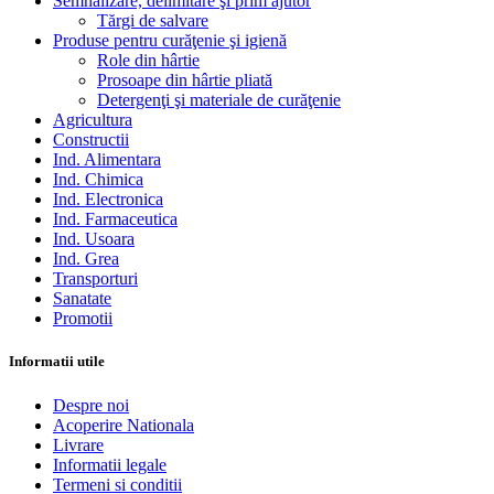
Semnalizare, delimitare şi prim ajutor
Tărgi de salvare
Produse pentru curăţenie şi igienă
Role din hârtie
Prosoape din hârtie pliată
Detergenţi şi materiale de curăţenie
Agricultura
Constructii
Ind. Alimentara
Ind. Chimica
Ind. Electronica
Ind. Farmaceutica
Ind. Usoara
Ind. Grea
Transporturi
Sanatate
Promotii
Informatii utile
Despre noi
Acoperire Nationala
Livrare
Informatii legale
Termeni si conditii