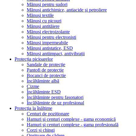
Mănuşi pentru sudori
Mănuşi antichimice, antiacide şi petroliere
Mănuşi textile
Mănuşi cu picouri
Mănuşi antităiere
Mănuşi electroizolante
Mănuşi pentru electronişti
Mănuşi impermeabile
Mănuşi antistatice, ESD
Mănuşi antiimpact, antivibraţii
Protecția picioarelor
Sandale de protecţie
Pantofi de protecţie
Bocanci de protectie
Încălţăminte albă
Cizme
Încălţăminte ESD
Încălțăminte pentru fasonatori
Încălțăminte de uz profesional
Protecţia la înălţime
Centuri de poziţionare
Hamuri şi centuri complexe - gama economică
Hamuri şi centuri complexe - gama profesională
Corzi și chingi
Opritoare de cădere