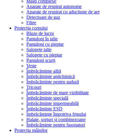
Măşti complexe
Aparate de respirat autonome
Aparate de respirat cu aducţiune de aer
Detectoare de gaz
Filtre
Protecția corpului
Bluze de lucru
Pantaloni în talie
Pantaloni cu pieptar
Salopete talie
Salopete cu pieptar
Pantaloni scurți
Veste
Îmbrăcăminte albă
Îmbrăcăminte antichimică
Îmbrăcăminte pentru sudură
Tricouri
Îmbrăcăminte de mare vizibilitate
Îmbrăcăminte specială
Îmbrăcăminte impermeabilă
Îmbrăcăminte ESD
Îmbrăcăminte împotriva frigului
Halate, şorţuri și combinezoane
Îmbrăcăminte pentru fasonatori
Protecția mâinilor