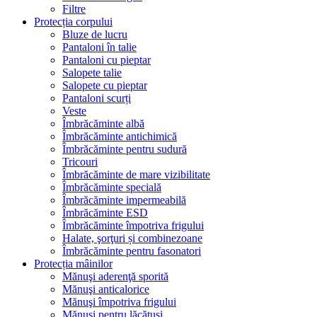
Filtre
Protecția corpului
Bluze de lucru
Pantaloni în talie
Pantaloni cu pieptar
Salopete talie
Salopete cu pieptar
Pantaloni scurți
Veste
Îmbrăcăminte albă
Îmbrăcăminte antichimică
Îmbrăcăminte pentru sudură
Tricouri
Îmbrăcăminte de mare vizibilitate
Îmbrăcăminte specială
Îmbrăcăminte impermeabilă
Îmbrăcăminte ESD
Îmbrăcăminte împotriva frigului
Halate, şorţuri și combinezoane
Îmbrăcăminte pentru fasonatori
Protecția mâinilor
Mănuşi aderenţă sporită
Mănuşi anticalorice
Mănuşi împotriva frigului
Mănuşi pentru lăcătuşi