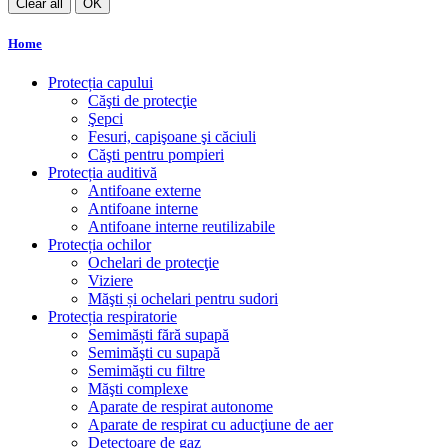
Clear all
OK
Home
Protecția capului
Căşti de protecţie
Şepci
Fesuri, capişoane şi căciuli
Căşti pentru pompieri
Protecția auditivă
Antifoane externe
Antifoane interne
Antifoane interne reutilizabile
Protecția ochilor
Ochelari de protecţie
Viziere
Măşti și ochelari pentru sudori
Protecția respiratorie
Semimăști fără supapă
Semimăşti cu supapă
Semimăşti cu filtre
Măşti complexe
Aparate de respirat autonome
Aparate de respirat cu aducţiune de aer
Detectoare de gaz