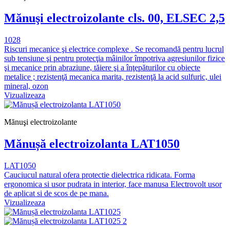
Mănuşi electroizolante cls. 00, ELSEC 2,5
1028
Riscuri mecanice şi electrice complexe . Se recomandă pentru lucrul
sub tensiune şi pentru protecţia mâinilor împotriva agresiunilor fizice
şi mecanice prin abraziune, tăiere şi a înţepăturilor cu obiecte
metalice ; rezistenţă mecanica marita, rezistenţă la acid sulfuric, ulei
mineral, ozon
Vizualizeaza
Mănuşi electroizolante
Mănușă electroizolanta LAT1050
LAT1050
Cauciucul natural ofera protectie dielectrica ridicata. Forma
ergonomica si usor pudrata in interior, face manusa Electrovolt usor
de aplicat si de scos de pe mana.
Vizualizeaza