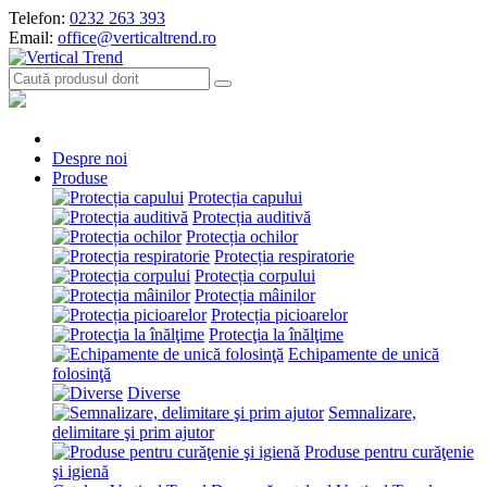
Telefon:
0232 263 393
Email:
office@verticaltrend.ro
Despre noi
Produse
Protecția capului
Protecția auditivă
Protecția ochilor
Protecția respiratorie
Protecția corpului
Protecția mâinilor
Protecția picioarelor
Protecţia la înălţime
Echipamente de unică
folosinţă
Diverse
Semnalizare,
delimitare şi prim ajutor
Produse pentru curăţenie
şi igienă