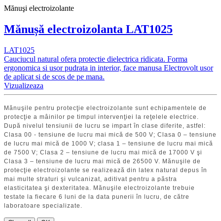
Mănuşi electroizolante
Mănușă electroizolanta LAT1025
LAT1025
Cauciucul natural ofera protectie dielectrica ridicata. Forma
ergonomica si usor pudrata in interior, face manusa Electrovolt usor
de aplicat si de scos de pe mana.
Vizualizeaza
Mănuşile pentru protecţie electroizolante sunt echipamentele de
protecţie a mâinilor pe timpul intervenţiei la reţelele electrice.
După nivelul tensiunii de lucru se impart în clase diferite, astfel:
Clasa 00 - tensiune de lucru mai mică de 500 V; Clasa 0 – tensiune
de lucru mai mică de 1000 V; clasa 1 – tensiune de lucru mai mică
de 7500 V; Clasa 2 – tensiune de lucru mai mică de 17000 V şi
Clasa 3 – tensiune de lucru mai mică de 26500 V. Mănuşile de
protecţie electroizolante se realizează din latex natural depus în
mai multe straturi şi vulcanizat, aditivat pentru a păstra
elasticitatea şi dexteritatea. Mănuşile electroizolante trebuie
testate la fiecare 6 luni de la data punerii în lucru, de către
laboratoare specializate.