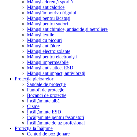
Mănuşi aderenţă sporită
Mănuşi anticalorice
Mănuşi împotriva frigului
Mănuşi pentru lăcătuşi
Mănuşi pentru sudori
Mănuşi antichimice, antiacide şi petroliere
Mănuşi textile
Mănuşi cu picouri
Mănuşi antităiere
Mănuşi electroizolante
Mănuşi pentru electronişti
Mănuşi impermeabile
Mănuşi antistatice, ESD
Mănuşi antiimpact, antivibraţii
Protecția picioarelor
Sandale de protecţie
Pantofi de protecţie
Bocanci de protectie
Încălţăminte albă
Cizme
Încălţăminte ESD
Încălțăminte pentru fasonatori
Încălțăminte de uz profesional
Protecţia la înălţime
Centuri de poziţionare