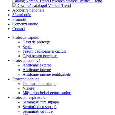
Catalog Vertical Trend
Descarcă cataloul Vertical Trend
Acoperire națională
Sfaturi utile
Promotii
Comenzi online
Contact
Protecția capului
Căşti de protecţie
Şepci
Fesuri, capişoane şi căciuli
Căşti pentru pompieri
Protecția auditivă
Antifoane externe
Antifoane interne
Antifoane interne reutilizabile
Protecția ochilor
Ochelari de protecţie
Viziere
Măşti și ochelari pentru sudori
Protecția respiratorie
Semimăști fără supapă
Semimăşti cu supapă
Semimăşti cu filtre