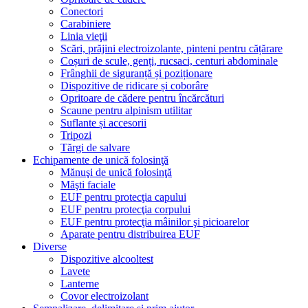
Conectori
Carabiniere
Linia vieţii
Scări, prăjini electroizolante, pinteni pentru cățărare
Coșuri de scule, genți, rucsaci, centuri abdominale
Frânghii de siguranță și poziționare
Dispozitive de ridicare și coborâre
Opritoare de cădere pentru încărcături
Scaune pentru alpinism utilitar
Suflante și accesorii
Tripozi
Tărgi de salvare
Echipamente de unică folosinţă
Mănuşi de unică folosinţă
Măşti faciale
EUF pentru protecţia capului
EUF pentru protecţia corpului
EUF pentru protecţia mâinilor şi picioarelor
Aparate pentru distribuirea EUF
Diverse
Dispozitive alcooltest
Lavete
Lanterne
Covor electroizolant