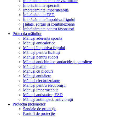
Îmbrăcăminte de mare vizibilitate
Îmbrăcăminte specială
Îmbrăcăminte impermeabilă
Îmbrăcăminte ESD
Îmbrăcăminte împotriva frigului
Halate, şorţuri și combinezoane
Îmbrăcăminte pentru fasonatori
Protecția mâinilor
Mănuşi aderenţă sporită
Mănuşi anticalorice
Mănuşi împotriva frigului
Mănuşi pentru lăcătuşi
Mănuşi pentru sudori
Mănuşi antichimice, antiacide şi petroliere
Mănuşi textile
Mănuşi cu picouri
Mănuşi antităiere
Mănuşi electroizolante
Mănuşi pentru electronişti
Mănuşi impermeabile
Mănuşi antistatice, ESD
Mănuşi antiimpact, antivibraţii
Protecția picioarelor
Sandale de protecţie
Pantofi de protecţie