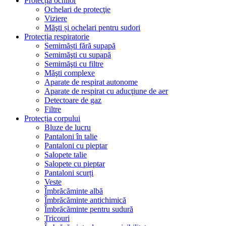
Protecția ochilor
Ochelari de protecţie
Viziere
Măşti și ochelari pentru sudori
Protecția respiratorie
Semimăști fără supapă
Semimăşti cu supapă
Semimăşti cu filtre
Măşti complexe
Aparate de respirat autonome
Aparate de respirat cu aducţiune de aer
Detectoare de gaz
Filtre
Protecția corpului
Bluze de lucru
Pantaloni în talie
Pantaloni cu pieptar
Salopete talie
Salopete cu pieptar
Pantaloni scurți
Veste
Îmbrăcăminte albă
Îmbrăcăminte antichimică
Îmbrăcăminte pentru sudură
Tricouri