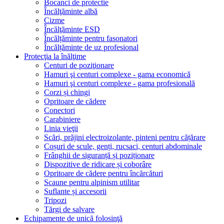
Bocanci de protectie
Încălţăminte albă
Cizme
Încălţăminte ESD
Încălțăminte pentru fasonatori
Încălțăminte de uz profesional
Protecţia la înălţime
Centuri de poziţionare
Hamuri şi centuri complexe - gama economică
Hamuri şi centuri complexe - gama profesională
Corzi și chingi
Opritoare de cădere
Conectori
Carabiniere
Linia vieţii
Scări, prăjini electroizolante, pinteni pentru cățărare
Coșuri de scule, genți, rucsaci, centuri abdominale
Frânghii de siguranță și poziționare
Dispozitive de ridicare și coborâre
Opritoare de cădere pentru încărcături
Scaune pentru alpinism utilitar
Suflante și accesorii
Tripozi
Tărgi de salvare
Echipamente de unică folosinţă