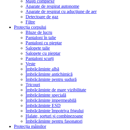
Măşti complexe
Aparate de respirat autonome
Aparate de respirat cu aducţiune de aer
Detectoare de gaz
Filtre
Protecția corpului
Bluze de lucru
Pantaloni în talie
Pantaloni cu pieptar
Salopete talie
Salopete cu pieptar
Pantaloni scurți
Veste
Îmbrăcăminte albă
Îmbrăcăminte antichimică
Îmbrăcăminte pentru sudură
Tricouri
Îmbrăcăminte de mare vizibilitate
Îmbrăcăminte specială
Îmbrăcăminte impermeabilă
Îmbrăcăminte ESD
Îmbrăcăminte împotriva frigului
Halate, şorţuri și combinezoane
Îmbrăcăminte pentru fasonatori
Protecția mâinilor