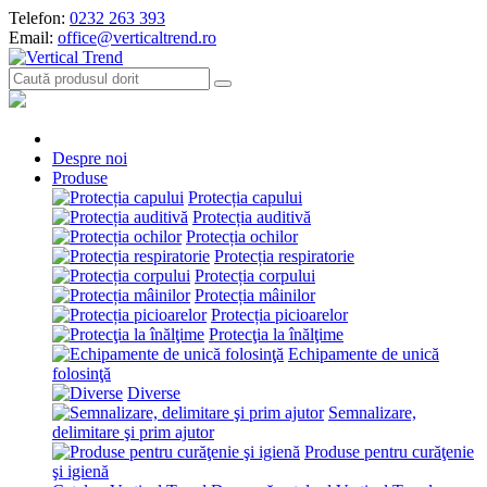
Telefon:
0232 263 393
Email:
office@verticaltrend.ro
Despre noi
Produse
Protecția capului
Protecția auditivă
Protecția ochilor
Protecția respiratorie
Protecția corpului
Protecția mâinilor
Protecția picioarelor
Protecţia la înălţime
Echipamente de unică
folosinţă
Diverse
Semnalizare,
delimitare şi prim ajutor
Produse pentru curăţenie
şi igienă