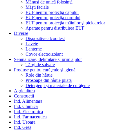
Mănuşi de unică folosinţă
Măşti faciale
EUF pentru protecţia capului
EUF pentru protecţia corpului
EUF pentru protecţia mâinilor şi picioarelor
Aparate pentru distribuirea EUF
Diverse
Dispozitive alcooltest
Lavete
Lanterne
Covor electroizolant
Semnalizare, delimitare şi prim ajutor
Tărgi de salvare
Produse pentru curăţenie şi igienă
Role din hârtie
Prosoape din hârtie pliată
Detergenţi şi materiale de curăţenie
Agricultura
Constructii
Ind. Alimentara
Ind. Chimica
Ind. Electronica
Ind. Farmaceutica
Ind. Usoara
Ind. Grea