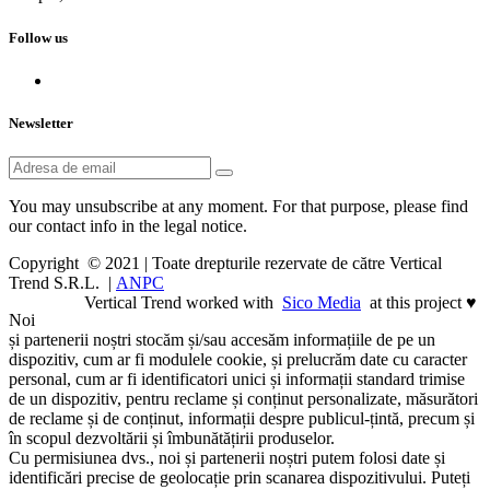
Follow us
Newsletter
You may unsubscribe at any moment. For that purpose, please find
our contact info in the legal notice.
Copyright © 2021 | Toate drepturile rezervate de către Vertical
Trend S.R.L. |
ANPC
Vertical Trend worked with
Sico Media
at this project ♥
Noi
și partenerii noștri stocăm și/sau accesăm informațiile de pe un
dispozitiv, cum ar fi modulele cookie, și prelucrăm date cu caracter
personal, cum ar fi identificatori unici și informații standard trimise
de un dispozitiv, pentru reclame și conținut personalizate, măsurători
de reclame și de conținut, informații despre publicul-țintă, precum și
în scopul dezvoltării și îmbunătățirii produselor.
Cu permisiunea dvs., noi și partenerii noștri putem folosi date și
identificări precise de geolocație prin scanarea dispozitivului. Puteți