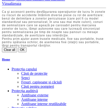
Vizualizeaza
Ca şi accesorii pentru desfăşurarea operaţiunior de lucru în zonele
cu riscuri de accidente întâlnim diverse piese cu rol de avertizare:
benzi de delimitare a zonelor periculoase (care pot fi cu model
standardizat sau personalizat, în una sau mai mute culori), conuri
de semnalizare care se aşează pe carosabil pentru marcarea
zonelor de lucru, lămpi autonome sau care lucrează sincronizat
pentru semnalizarea pe timp de noapte sau panouri cu mesaje
standardizate, de avertizare sau interdicţie.
Pentru prim ajutor avem trusele medicale, fixe sau portabile, truse
pentru spălarea ochilor, de asemenea fixe (staţii) sau portabile,
tărgi pentru transportul răniţilor.
Clear all
OK
Home
Protecția capului
Căşti de protecţie
Şepci
Fesuri, capişoane şi căciuli
Căşti pentru pompieri
Protecția auditivă
Antifoane externe
Antifoane interne
Antifoane interne reutilizabile