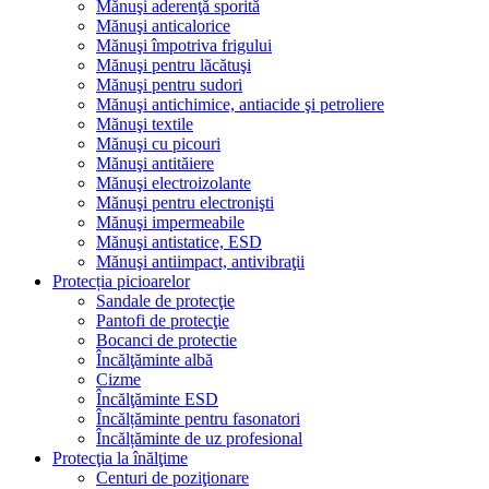
Mănuşi aderenţă sporită
Mănuşi anticalorice
Mănuşi împotriva frigului
Mănuşi pentru lăcătuşi
Mănuşi pentru sudori
Mănuşi antichimice, antiacide şi petroliere
Mănuşi textile
Mănuşi cu picouri
Mănuşi antităiere
Mănuşi electroizolante
Mănuşi pentru electronişti
Mănuşi impermeabile
Mănuşi antistatice, ESD
Mănuşi antiimpact, antivibraţii
Protecția picioarelor
Sandale de protecţie
Pantofi de protecţie
Bocanci de protectie
Încălţăminte albă
Cizme
Încălţăminte ESD
Încălțăminte pentru fasonatori
Încălțăminte de uz profesional
Protecţia la înălţime
Centuri de poziţionare