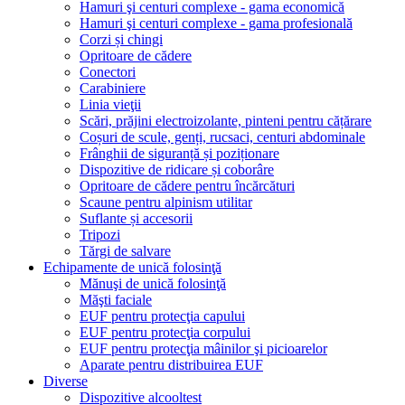
Hamuri şi centuri complexe - gama economică
Hamuri şi centuri complexe - gama profesională
Corzi și chingi
Opritoare de cădere
Conectori
Carabiniere
Linia vieţii
Scări, prăjini electroizolante, pinteni pentru cățărare
Coșuri de scule, genți, rucsaci, centuri abdominale
Frânghii de siguranță și poziționare
Dispozitive de ridicare și coborâre
Opritoare de cădere pentru încărcături
Scaune pentru alpinism utilitar
Suflante și accesorii
Tripozi
Tărgi de salvare
Echipamente de unică folosinţă
Mănuşi de unică folosinţă
Măşti faciale
EUF pentru protecţia capului
EUF pentru protecţia corpului
EUF pentru protecţia mâinilor şi picioarelor
Aparate pentru distribuirea EUF
Diverse
Dispozitive alcooltest