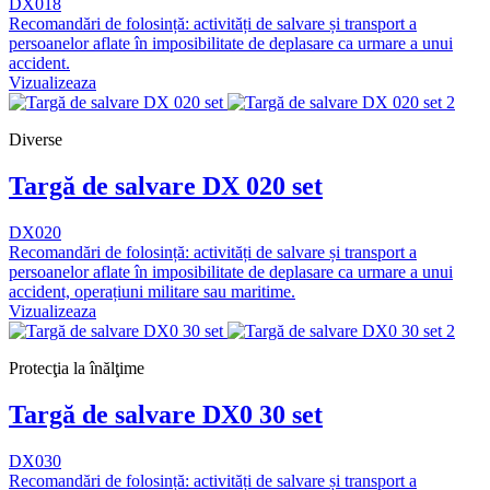
DX018
Recomandări de folosință: activități de salvare și transport a
persoanelor aflate în imposibilitate de deplasare ca urmare a unui
accident.
Vizualizeaza
Diverse
Targă de salvare DX 020 set
DX020
Recomandări de folosință: activități de salvare și transport a
persoanelor aflate în imposibilitate de deplasare ca urmare a unui
accident, operațiuni militare sau maritime.
Vizualizeaza
Protecţia la înălţime
Targă de salvare DX0 30 set
DX030
Recomandări de folosință: activități de salvare și transport a