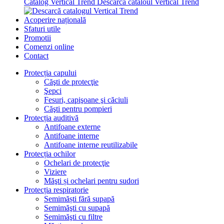
Catalog Vertical Trend
Descarcă cataloul Vertical Trend
Acoperire națională
Sfaturi utile
Promotii
Comenzi online
Contact
Protecția capului
Căşti de protecţie
Şepci
Fesuri, capişoane şi căciuli
Căşti pentru pompieri
Protecția auditivă
Antifoane externe
Antifoane interne
Antifoane interne reutilizabile
Protecția ochilor
Ochelari de protecţie
Viziere
Măşti și ochelari pentru sudori
Protecția respiratorie
Semimăști fără supapă
Semimăşti cu supapă
Semimăşti cu filtre