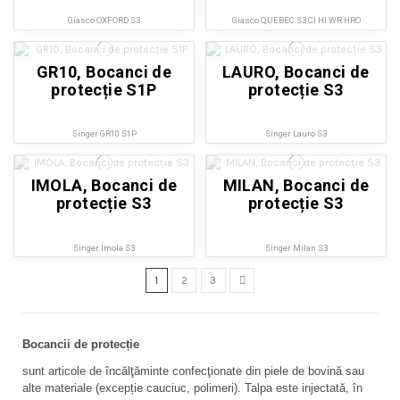
Giasco OXFORD S3
Giasco QUEBEC S3 CI HI WR HRO
GR10, Bocanci de
LAURO, Bocanci de
protecție S1P
protecție S3
Singer GR10 S1P
Singer Lauro S3
IMOLA, Bocanci de
MILAN, Bocanci de
protecție S3
protecție S3
Singer Imola S3
Singer Milan S3
1
2
3
Bocancii de protecție
sunt articole de încălţăminte confecţionate din piele de bovină sau 
alte materiale (excepție cauciuc, polimeri). Talpa este injectată, în 