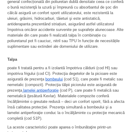
general confecționată din poliuretan dublă densitate ceea ce conferă 
o bună rezistenţă la uzură şi împreună cu absorbantul de şoc din 
călcâi asigură un confort sporit utilizatorului, este rezistentă la 
uleiuri, grăsimi, hidrocarburi, tăieturi şi este antistatică, 
antiderapanta prezentând striațiuni, asigurând astfel utilizatorul 
împotriva oricăror accidente survenite pe suprafețe alunecoase. Alte 
materiale din care poate fi realizată talpa în combinație cu 
poliuretanul pot fi cauciuc, nitril sau TPU în funcție de necesitățile 
suplimentare sau extinderi ale domeniului de utilizare.
Talpa
poate fi tratată pentru a fi izolantă împotriva căldurii (cod HI) sau 
impotriva frigului (cod CI). Protecţia degetelor de la picioare este 
asigurată de prezenţa 
bombeului
 (cod S1), care poate fi metalic sau 
nemetalic (compozit). Protecţia tălpii piciorului este asigurată de 
prezenţa
 lamelei antiperforaţie
 (cod P), care poate fi metalică sau 
nemetalică (ţesătură Kevlar). Materialele compozite conferă 
încălțămintei o greutate redusă – deci un confort sporit, fără a afecta 
însă calitatea protecției. Prezenţa simultană a bombeului şi a 
lamelei antiperforaţie conduc la o încălţăminte cu protecţie mecanică 
completă (cod S1P).
La aceste caracteristici poate aparea o îmbunătaţire printr-un 