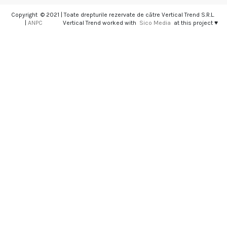
Copyright © 2021 | Toate drepturile rezervate de către Vertical Trend S.R.L.
|
ANPC
Vertical Trend worked with
Sico Media
at this project ♥