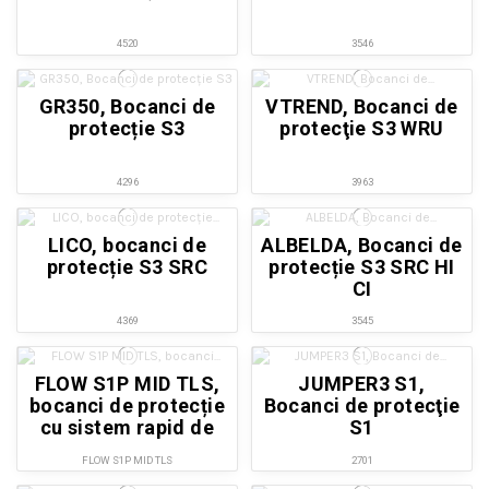
4520
3546
GR350, Bocanci de
VTREND, Bocanci de
protecție S3
protecţie S3 WRU
4296
3963
LICO, bocanci de
ALBELDA, Bocanci de
protecție S3 SRC
protecție S3 SRC HI
CI
4369
3545
FLOW S1P MID TLS,
JUMPER3 S1,
bocanci de protecție
Bocanci de protecţie
cu sistem rapid de
S1
încheiere
FLOW S1P MID TLS
2701