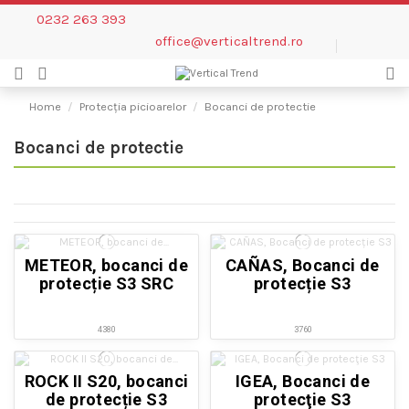
0232 263 393
office@verticaltrend.ro
Home
Protecția picioarelor
Bocanci de protectie
Bocanci de protectie
METEOR, bocanci de
CAÑAS, Bocanci de
protecție S3 SRC
protecție S3
4380
3760
ROCK II S20, bocanci
IGEA, Bocanci de
de protecție S3
protecţie S3