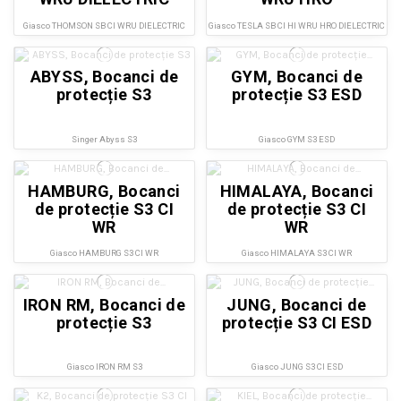
DIELECTRIC
Giasco THOMSON SB CI WRU DIELECTRIC
Giasco TESLA SB CI HI WRU HRO DIELECTRIC
ABYSS, Bocanci de
GYM, Bocanci de
protecție S3
protecție S3 ESD
Singer Abyss S3
Giasco GYM S3 ESD
HAMBURG, Bocanci
HIMALAYA, Bocanci
de protecție S3 CI
de protecție S3 CI
WR
WR
Giasco HAMBURG S3 CI WR
Giasco HIMALAYA S3 CI WR
IRON RM, Bocanci de
JUNG, Bocanci de
protecție S3
protecție S3 CI ESD
Giasco IRON RM S3
Giasco JUNG S3 CI ESD