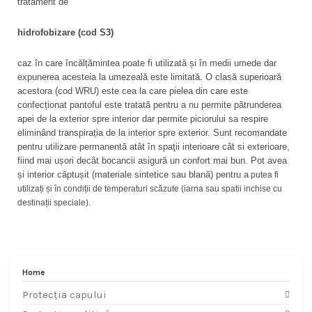
tratament de 
hidrofobizare (cod S3)
caz în care încălțămintea poate fi utilizată și în medii umede dar
expunerea acesteia la umezeală este limitată. O clasă superioară
acestora (cod WRU) este cea la care pielea din care este
confecționat pantoful este tratată pentru a nu permite pătrunderea
apei de la exterior spre interior dar permite piciorului sa respire
eliminând transpirația de la interior spre exterior. Sunt recomandate
pentru utilizare permanentă atât în spaţii interioare cât si exterioare,
fiind mai ușori decât bocancii asigură un confort mai bun. Pot avea
și interior căptușit (materiale sintetice sau blană) pentru a
putea fi
utilizați și în condiții de temperaturi scăzute (iarna sau spatii inchise cu
destinații speciale).
Home
Protecția capului