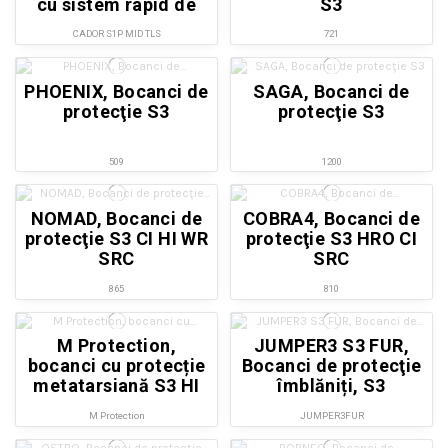
cu sistem rapid de
S3
încheiere
CADOR S1P MID TLS
721
PHOENIX, Bocanci de
SAGA, Bocanci de
protecţie S3
protecţie S3
509
1200
NOMAD, Bocanci de
COBRA4, Bocanci de
protecţie S3 CI HI WR
protecţie S3 HRO CI
SRC
SRC
865
810
M Protection,
JUMPER3 S3 FUR,
bocanci cu protecție
Bocanci de protecţie
metatarsiană S3 HI
îmblăniți, S3
HRO M
M Protection
JUMPER3FUR