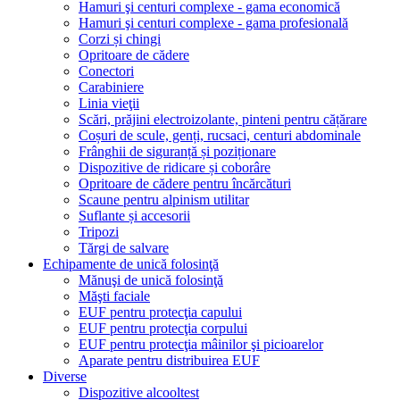
Hamuri şi centuri complexe - gama economică
Hamuri şi centuri complexe - gama profesională
Corzi și chingi
Opritoare de cădere
Conectori
Carabiniere
Linia vieţii
Scări, prăjini electroizolante, pinteni pentru cățărare
Coșuri de scule, genți, rucsaci, centuri abdominale
Frânghii de siguranță și poziționare
Dispozitive de ridicare și coborâre
Opritoare de cădere pentru încărcături
Scaune pentru alpinism utilitar
Suflante și accesorii
Tripozi
Tărgi de salvare
Echipamente de unică folosinţă
Mănuşi de unică folosinţă
Măşti faciale
EUF pentru protecţia capului
EUF pentru protecţia corpului
EUF pentru protecţia mâinilor şi picioarelor
Aparate pentru distribuirea EUF
Diverse
Dispozitive alcooltest