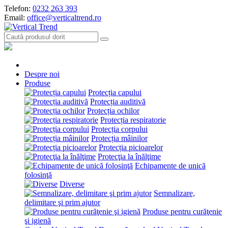
Telefon:
0232 263 393
Email:
office@verticaltrend.ro
Despre noi
Produse
Protecția capului
Protecția auditivă
Protecția ochilor
Protecția respiratorie
Protecția corpului
Protecția mâinilor
Protecția picioarelor
Protecţia la înălţime
Echipamente de unică
folosinţă
Diverse
Semnalizare,
delimitare şi prim ajutor
Produse pentru curăţenie
şi igienă