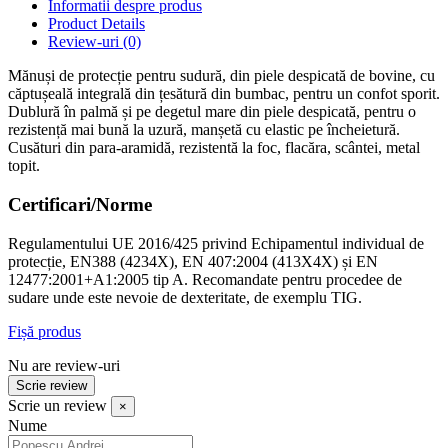
Informatii despre produs
Product Details
Review-uri
(0)
Mănuși de protecție pentru sudură, din piele despicată de bovine, cu
căptușeală integrală din țesătură din bumbac, pentru un confot sporit.
Dublură în palmă și pe degetul mare din piele despicată, pentru o
rezistență mai bună la uzură, manșetă cu elastic pe încheietură.
Cusături din para-aramidă, rezistentă la foc, flacăra, scântei, metal
topit.
Certificari/Norme
Regulamentului UE 2016/425 privind Echipamentul individual de
protecție, EN388 (4234X), EN 407:2004 (413X4X) și EN
12477:2001+A1:2005 tip A. Recomandate pentru procedee de
sudare unde este nevoie de dexteritate, de exemplu TIG.
Fișă produs
Nu are review-uri
Scrie review
Scrie un review
×
Nume