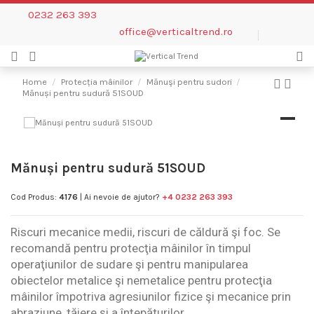
0232 263 393
office@verticaltrend.ro
Home
Protecția mâinilor
Mănuşi pentru sudori
Mănuși pentru sudură 51SOUD
Mănuși pentru sudură 51SOUD
Cod Produs:
4176
| Ai nevoie de ajutor?
+4 0232 263 393
Riscuri mecanice medii, riscuri de căldură şi foc. Se
recomandă pentru protecţia mâinilor în timpul
operaţiunilor de sudare şi pentru manipularea
obiectelor metalice şi nemetalice pentru protecţia
mâinilor împotriva agresiunilor fizice şi mecanice prin
abraziune, tăiere şi a înţepăturilor.