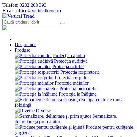
Telefon:
0232 263 393
Email:
office@verticaltrend.ro
Despre noi
Produse
Protecția capului
Protecția auditivă
Protecția ochilor
Protecția respiratorie
Protecția corpului
Protecția mâinilor
Protecția picioarelor
Protecţia la înălţime
Echipamente de unică
folosinţă
Diverse
Semnalizare,
delimitare şi prim ajutor
Produse pentru curăţenie
şi igienă