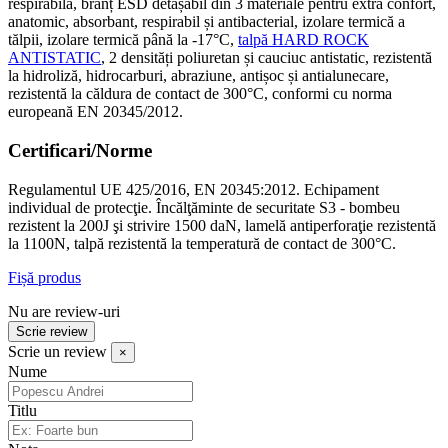
respirabilă, branț ESD detașabil din 3 materiale pentru extra confort,
anatomic, absorbant, respirabil și antibacterial, izolare termică a
tălpii, izolare termică până la -17°C,
talpă HARD ROCK
ANTISTATIC
, 2 densități poliuretan și cauciuc antistatic, rezistentă
la hidroliză, hidrocarburi, abraziune, antișoc și antialunecare,
rezistentă la căldura de contact de 300°C, conformi cu norma
europeană EN 20345/2012.
Certificari/Norme
Regulamentul UE 425/2016, EN 20345:2012. Echipament
individual de protecţie. Încălţăminte de securitate S3 - bombeu
rezistent la 200J şi strivire 1500 daN, lamelă antiperforaţie rezistentă
la 1100N, talpă rezistentă la temperatură de contact de 300°C.
Fișă produs
Nu are review-uri
Scrie review
Scrie un review
×
Nume
Titlu