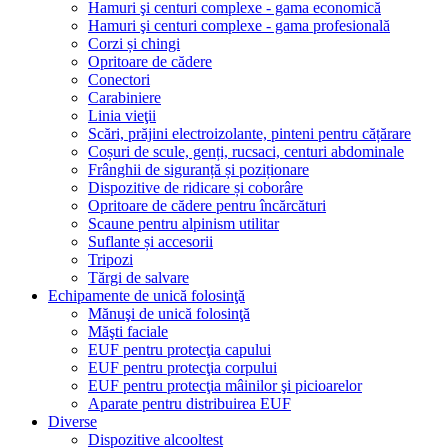
Hamuri şi centuri complexe - gama economică
Hamuri şi centuri complexe - gama profesională
Corzi și chingi
Opritoare de cădere
Conectori
Carabiniere
Linia vieţii
Scări, prăjini electroizolante, pinteni pentru cățărare
Coșuri de scule, genți, rucsaci, centuri abdominale
Frânghii de siguranță și poziționare
Dispozitive de ridicare și coborâre
Opritoare de cădere pentru încărcături
Scaune pentru alpinism utilitar
Suflante și accesorii
Tripozi
Tărgi de salvare
Echipamente de unică folosinţă
Mănuşi de unică folosinţă
Măşti faciale
EUF pentru protecţia capului
EUF pentru protecţia corpului
EUF pentru protecţia mâinilor şi picioarelor
Aparate pentru distribuirea EUF
Diverse
Dispozitive alcooltest