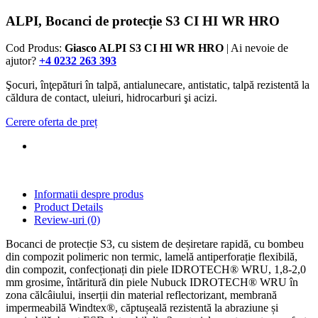
ALPI, Bocanci de protecție S3 CI HI WR HRO
Cod Produs:
Giasco ALPI S3 CI HI WR HRO
| Ai nevoie de
ajutor?
+4 0232 263 393
Şocuri, înţepături în talpă, antialunecare, antistatic, talpă rezistentă la
căldura de contact, uleiuri, hidrocarburi şi acizi.
Cerere oferta de preț
Informatii despre produs
Product Details
Review-uri
(0)
Bocanci de protecție S3, cu sistem de deșiretare rapidă, cu bombeu
din compozit polimeric non termic, lamelă antiperforație flexibilă,
din compozit, confecționați din piele IDROTECH® WRU, 1,8-2,0
mm grosime, întăritură din piele Nubuck IDROTECH® WRU în
zona călcâiului, inserții din material reflectorizant, membrană
impermeabilă Windtex®, căptușeală rezistentă la abraziune și