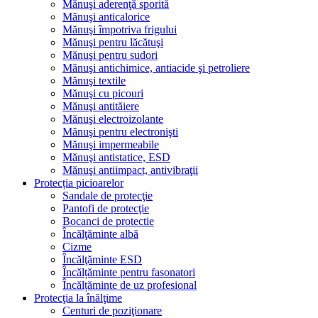
Mănuşi aderenţă sporită
Mănuşi anticalorice
Mănuşi împotriva frigului
Mănuşi pentru lăcătuşi
Mănuşi pentru sudori
Mănuşi antichimice, antiacide şi petroliere
Mănuşi textile
Mănuşi cu picouri
Mănuşi antităiere
Mănuşi electroizolante
Mănuşi pentru electronişti
Mănuşi impermeabile
Mănuşi antistatice, ESD
Mănuşi antiimpact, antivibraţii
Protecția picioarelor
Sandale de protecţie
Pantofi de protecţie
Bocanci de protectie
Încălţăminte albă
Cizme
Încălţăminte ESD
Încălțăminte pentru fasonatori
Încălțăminte de uz profesional
Protecţia la înălţime
Centuri de poziţionare