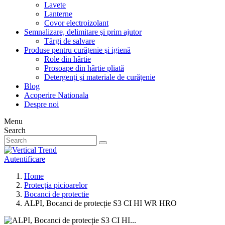
Lavete
Lanterne
Covor electroizolant
Semnalizare, delimitare şi prim ajutor
Tărgi de salvare
Produse pentru curăţenie şi igienă
Role din hârtie
Prosoape din hârtie pliată
Detergenţi şi materiale de curăţenie
Blog
Acoperire Nationala
Despre noi
Menu
Search
Autentificare
Home
Protecția picioarelor
Bocanci de protectie
ALPI, Bocanci de protecție S3 CI HI WR HRO