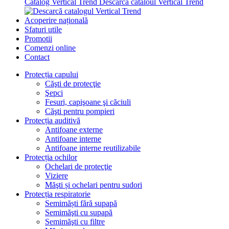
Catalog Vertical Trend
Descarcă cataloul Vertical Trend
Acoperire națională
Sfaturi utile
Promotii
Comenzi online
Contact
Protecția capului
Căşti de protecţie
Şepci
Fesuri, capişoane şi căciuli
Căşti pentru pompieri
Protecția auditivă
Antifoane externe
Antifoane interne
Antifoane interne reutilizabile
Protecția ochilor
Ochelari de protecţie
Viziere
Măşti și ochelari pentru sudori
Protecția respiratorie
Semimăști fără supapă
Semimăşti cu supapă
Semimăşti cu filtre