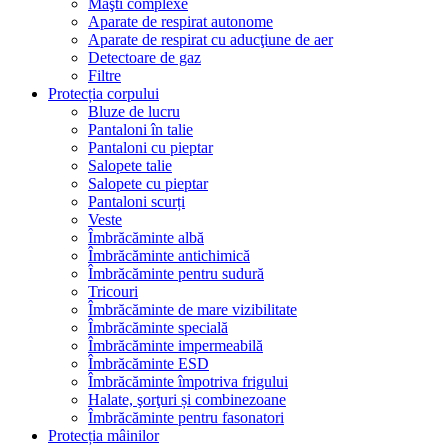
Măşti complexe
Aparate de respirat autonome
Aparate de respirat cu aducţiune de aer
Detectoare de gaz
Filtre
Protecția corpului
Bluze de lucru
Pantaloni în talie
Pantaloni cu pieptar
Salopete talie
Salopete cu pieptar
Pantaloni scurți
Veste
Îmbrăcăminte albă
Îmbrăcăminte antichimică
Îmbrăcăminte pentru sudură
Tricouri
Îmbrăcăminte de mare vizibilitate
Îmbrăcăminte specială
Îmbrăcăminte impermeabilă
Îmbrăcăminte ESD
Îmbrăcăminte împotriva frigului
Halate, şorţuri și combinezoane
Îmbrăcăminte pentru fasonatori
Protecția mâinilor