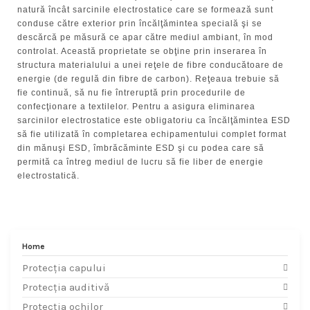
natură încât sarcinile electrostatice care se formează sunt
conduse către exterior prin încălţămintea specială şi se
descărcă pe măsură ce apar către mediul ambiant, în mod
controlat. Această proprietate se obţine prin inserarea în
structura materialului a unei reţele de fibre conducătoare de
energie (de regulă din fibre de carbon). Reţeaua trebuie să
fie continuă, să nu fie întreruptă prin procedurile de
confecţionare a textilelor. Pentru a asigura eliminarea
sarcinilor electrostatice este obligatoriu ca încălţămintea ESD
să fie utilizată în completarea echipamentului complet format
din mănuşi ESD, îmbrăcăminte ESD şi cu podea care să
permită ca întreg mediul de lucru să fie liber de energie
electrostatică.
Home
Protecția capului
Protecția auditivă
Protecția ochilor