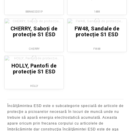
BBN6ESDS1P
1488
CHERRY, Saboți de
FW48, Sandale de
protecție S1 ESD
protecție S1 ESD
CHERRY
FW48
HOLLY, Pantofi de
protecție S1 ESD
HOLLY
Încălţămintea ESD este o subcategorie specială de articole de
protecţie a picioarelor necesară în locuri de muncă unde nu
trebuie să apară energia electrostatică acumulată. Aceasta
apare oricum prin frecarea corpului cu articolele de
îmbrăcăminte dar construcţia încălţămintei ESD este de aşa