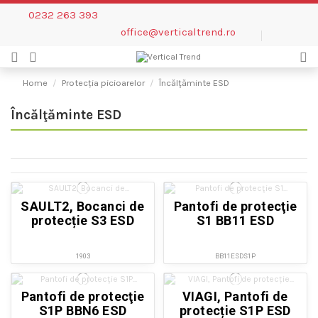
0232 263 393
office@verticaltrend.ro
Home
Protecția picioarelor
Încălţăminte ESD
Încălţăminte ESD
SAULT2, Bocanci de
Pantofi de protecţie
protecție S3 ESD
S1 BB11 ESD
1903
BB11ESDS1P
Pantofi de protecţie
VIAGI, Pantofi de
S1P BBN6 ESD
protecție S1P ESD