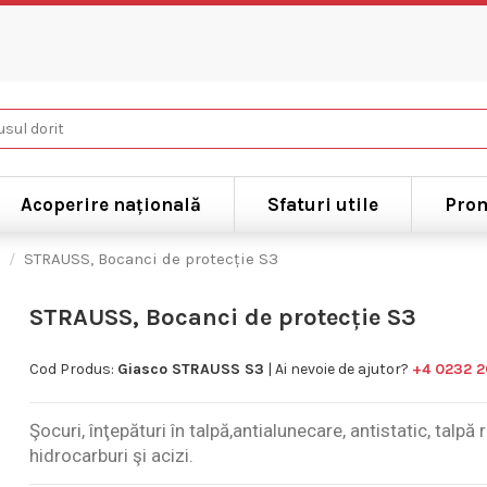
Acoperire națională
Sfaturi utile
Prom
STRAUSS, Bocanci de protecție S3
STRAUSS, Bocanci de protecție S3
Cod Produs:
Giasco STRAUSS S3
| Ai nevoie de ajutor?
+4 0232 
Şocuri, înţepături în talpă,antialunecare, antistatic, talpă r
hidrocarburi şi acizi.