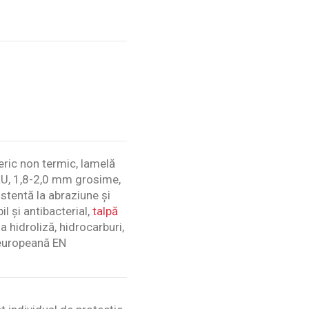
ric non termic, lamelă
WRU, 1,8-2,0 mm grosime,
istentă la abraziune și
il și antibacterial,
talpă
la hidroliză, hidrocarburi,
 europeană EN