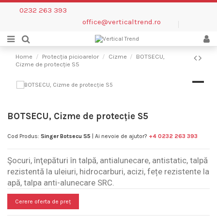
0232 263 393
office@verticaltrend.ro
Home
Protecția picioarelor
Cizme
BOTSECU,
Cizme de protecție S5
BOTSECU, Cizme de protecție S5
Cod Produs:
Singer Botsecu S5
| Ai nevoie de ajutor?
+4 0232 263 393
Şocuri, înţepături în talpă, antialunecare, antistatic, talpă
rezistentă la uleiuri, hidrocarburi, acizi, fețe rezistente la
apă, talpa anti-alunecare SRC.
Cerere oferta de preț