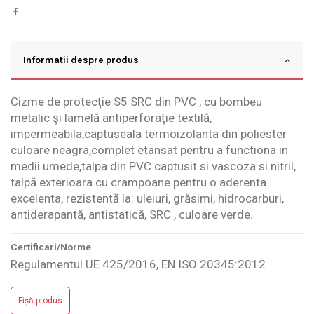
Informatii despre produs
Cizme de protecţie S5 SRC din PVC , cu bombeu
metalic şi lamelă antiperforaţie textilă,
impermeabila,captuseala termoizolanta din poliester
culoare neagra,complet etansat pentru a functiona in
medii umede,talpa din PVC captusit si vascoza si nitril,
talpă exterioara cu crampoane pentru o aderenta
excelenta, rezistentă la: uleiuri, grăsimi, hidrocarburi,
antiderapantă, antistatică, SRC , culoare verde.
Certificari/Norme
Regulamentul UE 425/2016, EN ISO 20345:2012
Fișă produs