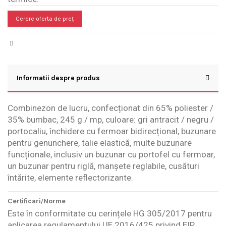
Cerere oferta de preț
Informatii despre produs
Combinezon de lucru, confecționat din 65% poliester /
35% bumbac, 245 g / mp, culoare: gri antracit / negru /
portocaliu, închidere cu fermoar bidirecțional, buzunare
pentru genunchere, talie elastică, multe buzunare
funcționale, inclusiv un buzunar cu portofel cu fermoar,
un buzunar pentru riglă, manșete reglabile, cusături
întărite, elemente reflectorizante.
Certificari/Norme
Este în conformitate cu cerințele HG 305/2017 pentru
aplicarea regulamentului UE 2016/425 privind EIP.