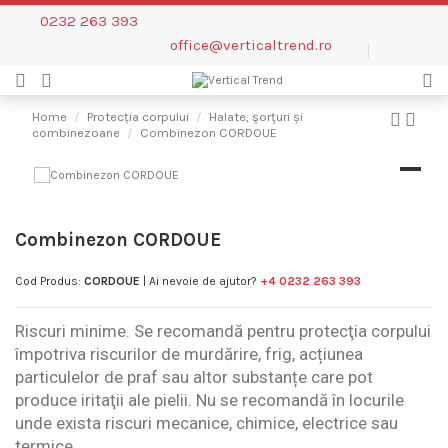
0232 263 393
office@verticaltrend.ro
Home
Protecția corpului
Halate, şorţuri și
combinezoane
Combinezon CORDOUE
Combinezon CORDOUE
Cod Produs:
CORDOUE
| Ai nevoie de ajutor?
+4 0232 263 393
Riscuri minime. Se recomandă pentru protecţia corpului
împotriva riscurilor de murdărire, frig, acțiunea
particulelor de praf sau altor substanțe care pot
produce iritaţii ale pielii. Nu se recomandă în locurile
unde exista riscuri mecanice, chimice, electrice sau
termice.