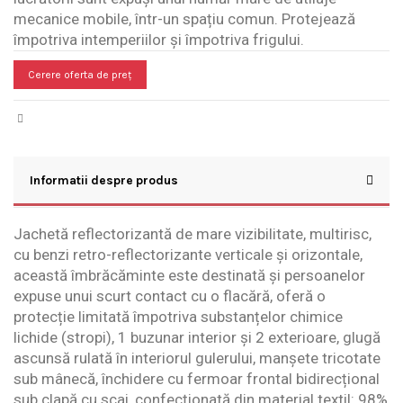
mecanice mobile, într-un spațiu comun. Protejează
împotriva intemperiilor și împotriva frigului.
Cerere oferta de preț
Informatii despre produs
Jachetă reflectorizantă de mare vizibilitate, multirisc,
cu benzi retro-reflectorizante verticale și orizontale,
această îmbrăcăminte este destinată și persoanelor
expuse unui scurt contact cu o flacără, oferă o
protecție limitată împotriva substanțelor chimice
lichide (stropi), 1 buzunar interior și 2 exterioare, glugă
ascunsă rulată în interiorul gulerului, manșete tricotate
sub mânecă, închidere cu fermoar frontal bidirecțional
sub clapă cu scai, confecționată din material textil: 98%