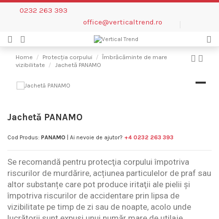
0232 263 393
office@verticaltrend.ro
Home
Protecția corpului
Îmbrăcăminte de mare
vizibilitate
Jachetă PANAMO
Jachetă PANAMO
Cod Produs:
PANAMO
| Ai nevoie de ajutor?
+4 0232 263 393
Se recomandă pentru protecţia corpului împotriva
riscurilor de murdărire, acțiunea particulelor de praf sau
altor substanțe care pot produce iritaţii ale pielii și
împotriva riscurilor de accidentare prin lipsa de
vizibilitate pe timp de zi sau de noapte, acolo unde
lucrătorii sunt expuși unui număr mare de utilaje