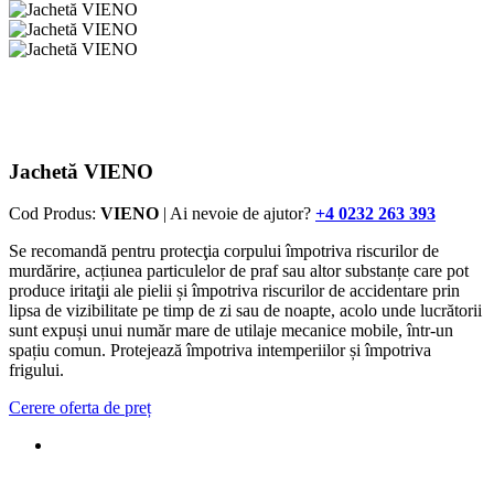
Jachetă VIENO
Cod Produs:
VIENO
| Ai nevoie de ajutor?
+4 0232 263 393
Se recomandă pentru protecţia corpului împotriva riscurilor de
murdărire, acțiunea particulelor de praf sau altor substanțe care pot
produce iritaţii ale pielii și împotriva riscurilor de accidentare prin
lipsa de vizibilitate pe timp de zi sau de noapte, acolo unde lucrătorii
sunt expuși unui număr mare de utilaje mecanice mobile, într-un
spațiu comun. Protejează împotriva intemperiilor și împotriva
frigului.
Cerere oferta de preț