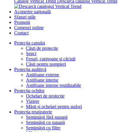
Catalog Vertical Trend
Descarcă cataloul Vertical Trend
Acoperire națională
Sfaturi utile
Promotii
Comenzi online
Contact
Protecția capului
Căşti de protecţie
Şepci
Fesuri, capişoane şi căciuli
Căşti pentru pompieri
Protecția auditivă
Antifoane externe
Antifoane interne
Antifoane interne reutilizabile
Protecția ochilor
Ochelari de protecţie
Viziere
Măşti și ochelari pentru sudori
Protecția respiratorie
Semimăști fără supapă
Semimăşti cu supapă
Semimăşti cu filtre