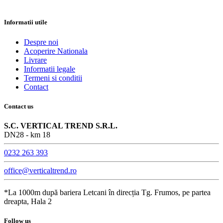
Informatii utile
Despre noi
Acoperire Nationala
Livrare
Informatii legale
Termeni si conditii
Contact
Contact us
S.C. VERTICAL TREND S.R.L.
DN28 - km 18
0232 263 393
office@verticaltrend.ro
*La 1000m după bariera Letcani în direcția Tg. Frumos, pe partea
dreapta, Hala 2
Follow us