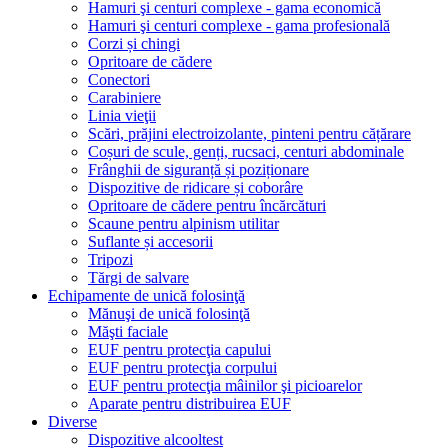
Hamuri şi centuri complexe - gama economică
Hamuri şi centuri complexe - gama profesională
Corzi și chingi
Opritoare de cădere
Conectori
Carabiniere
Linia vieţii
Scări, prăjini electroizolante, pinteni pentru cățărare
Coșuri de scule, genți, rucsaci, centuri abdominale
Frânghii de siguranță și poziționare
Dispozitive de ridicare și coborâre
Opritoare de cădere pentru încărcături
Scaune pentru alpinism utilitar
Suflante și accesorii
Tripozi
Tărgi de salvare
Echipamente de unică folosinţă
Mănuşi de unică folosinţă
Măşti faciale
EUF pentru protecţia capului
EUF pentru protecţia corpului
EUF pentru protecţia mâinilor şi picioarelor
Aparate pentru distribuirea EUF
Diverse
Dispozitive alcooltest