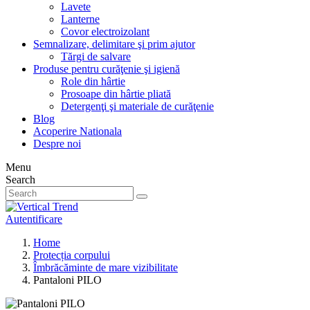
Lavete
Lanterne
Covor electroizolant
Semnalizare, delimitare şi prim ajutor
Tărgi de salvare
Produse pentru curăţenie şi igienă
Role din hârtie
Prosoape din hârtie pliată
Detergenţi şi materiale de curăţenie
Blog
Acoperire Nationala
Despre noi
Menu
Search
Autentificare
Home
Protecția corpului
Îmbrăcăminte de mare vizibilitate
Pantaloni PILO