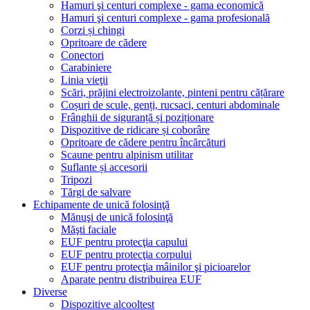
Hamuri şi centuri complexe - gama economică
Hamuri şi centuri complexe - gama profesională
Corzi și chingi
Opritoare de cădere
Conectori
Carabiniere
Linia vieţii
Scări, prăjini electroizolante, pinteni pentru cățărare
Coșuri de scule, genți, rucsaci, centuri abdominale
Frânghii de siguranță și poziționare
Dispozitive de ridicare și coborâre
Opritoare de cădere pentru încărcături
Scaune pentru alpinism utilitar
Suflante și accesorii
Tripozi
Tărgi de salvare
Echipamente de unică folosinţă
Mănuşi de unică folosinţă
Măşti faciale
EUF pentru protecţia capului
EUF pentru protecţia corpului
EUF pentru protecţia mâinilor şi picioarelor
Aparate pentru distribuirea EUF
Diverse
Dispozitive alcooltest