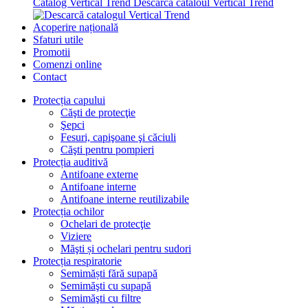
Catalog Vertical Trend
Descarcă cataloul Vertical Trend
Acoperire națională
Sfaturi utile
Promotii
Comenzi online
Contact
Protecția capului
Căşti de protecţie
Şepci
Fesuri, capişoane şi căciuli
Căşti pentru pompieri
Protecția auditivă
Antifoane externe
Antifoane interne
Antifoane interne reutilizabile
Protecția ochilor
Ochelari de protecţie
Viziere
Măşti și ochelari pentru sudori
Protecția respiratorie
Semimăști fără supapă
Semimăşti cu supapă
Semimăşti cu filtre