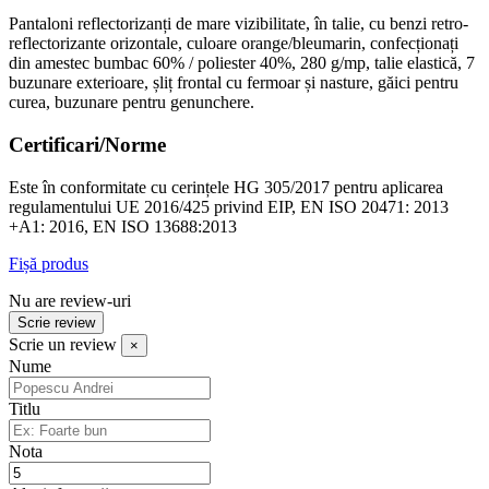
Pantaloni reflectorizanți de mare vizibilitate, în talie, cu benzi retro-
reflectorizante orizontale, culoare orange/bleumarin, confecționați
din amestec bumbac 60% / poliester 40%, 280 g/mp, talie elastică, 7
buzunare exterioare, șliț frontal cu fermoar și nasture, găici pentru
curea, buzunare pentru genunchere.
Certificari/Norme
Este în conformitate cu cerințele HG 305/2017 pentru aplicarea
regulamentului UE 2016/425 privind EIP, EN ISO 20471: 2013
+A1: 2016, EN ISO 13688:2013
Fișă produs
Nu are review-uri
Scrie review
Scrie un review
×
Nume
Titlu
Nota