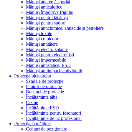
Mănuşi aderenţă sporită
Mănuşi anticalorice
Mănuşi împotriva frigului
Mănuşi pentru lăcătuşi
Mănuşi pentru sudori
Mănuşi antichimice, antiacide şi petroliere
Mănuşi textile
Mănuşi cu picouri
Mănuşi antităiere
Mănuşi electroizolante
Mănuşi pentru electronişti
Mănuşi impermeabile
Mănuşi antistatice, ESD
Mănuşi antiimpact, antivibraţii
Protecția picioarelor
Sandale de protecţie
Pantofi de protecţie
Bocanci de protectie
Încălţăminte albă
Cizme
Încălţăminte ESD
Încălțăminte pentru fasonatori
Încălțăminte de uz profesional
Protecţia la înălţime
Centuri de poziţionare