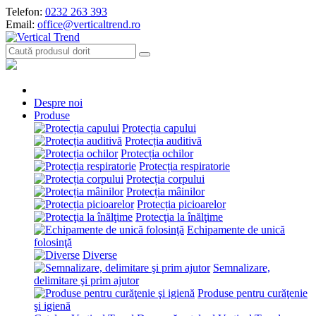
Telefon:
0232 263 393
Email:
office@verticaltrend.ro
Despre noi
Produse
Protecția capului
Protecția auditivă
Protecția ochilor
Protecția respiratorie
Protecția corpului
Protecția mâinilor
Protecția picioarelor
Protecţia la înălţime
Echipamente de unică
folosinţă
Diverse
Semnalizare,
delimitare şi prim ajutor
Produse pentru curăţenie
şi igienă