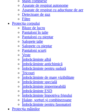
Măşti complexe
Aparate de respirat autonome
Aparate de respirat cu aducţiune de aer
Detectoare de gaz
Filtre
Protecția corpului
Bluze de lucru
Pantaloni în talie
Pantaloni cu pieptar
Salopete talie
Salopete cu pieptar
Pantaloni scurți
Veste
Îmbrăcăminte albă
Îmbrăcăminte antichimică
Îmbrăcăminte pentru sudură
Tricouri
Îmbrăcăminte de mare vizibilitate
Îmbrăcăminte specială
Îmbrăcăminte impermeabilă
Îmbrăcăminte ESD
Îmbrăcăminte împotriva frigului
Halate, şorţuri și combinezoane
Îmbrăcăminte pentru fasonatori
Protecția mâinilor