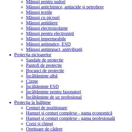
Mănuşi pentru sudori
Mănuşi antichimice, antiacide şi petroliere
Mănuşi textile
Mănuşi cu picouri
Mănuşi antităiere
Mănuşi electroizolante
Mănuşi pentru electronişti
Mănuşi impermeabile
Mănuşi antistatice, ESD
Mănuşi antiimpact, antivibraţii
Protecția picioarelor
Sandale de protecţie
Pantofi de protecţie
Bocanci de protectie
Încălţăminte albă
Cizme
Încălţăminte ESD
Încălțăminte pentru fasonatori
Încălțăminte de uz profesional
Protecţia la înălţime
Centuri de poziţionare
Hamuri şi centuri complexe - gama economică
Hamuri şi centuri complexe - gama profesională
Corzi și chingi
Opritoare de cădere