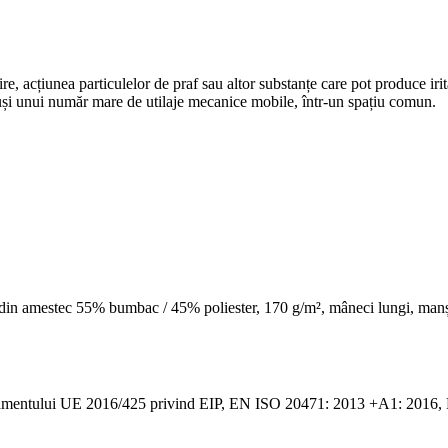
 acțiunea particulelor de praf sau altor substanțe care pot produce iritaţi
xpuși unui număr mare de utilaje mecanice mobile, într-un spațiu comun.
at din amestec 55% bumbac / 45% poliester, 170 g/m², mâneci lungi, manșet
egulamentului UE 2016/425 privind EIP, EN ISO 20471: 2013 +A1: 201