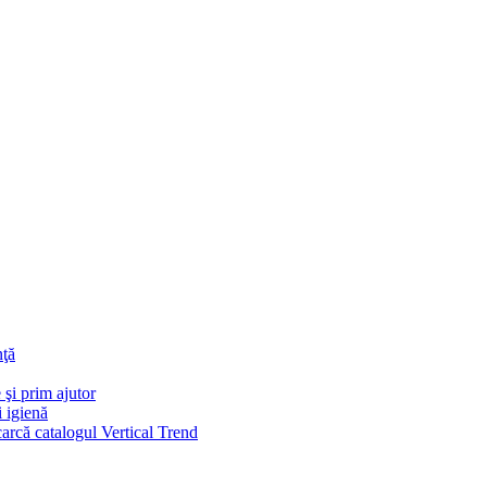
nţă
 şi prim ajutor
i igienă