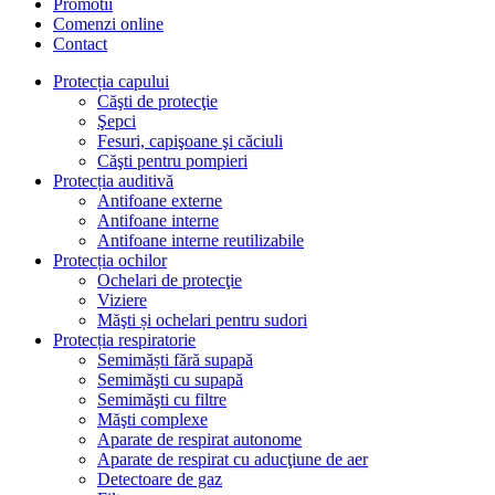
Promotii
Comenzi online
Contact
Protecția capului
Căşti de protecţie
Şepci
Fesuri, capişoane şi căciuli
Căşti pentru pompieri
Protecția auditivă
Antifoane externe
Antifoane interne
Antifoane interne reutilizabile
Protecția ochilor
Ochelari de protecţie
Viziere
Măşti și ochelari pentru sudori
Protecția respiratorie
Semimăști fără supapă
Semimăşti cu supapă
Semimăşti cu filtre
Măşti complexe
Aparate de respirat autonome
Aparate de respirat cu aducţiune de aer
Detectoare de gaz