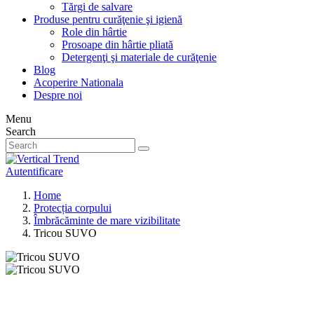
Tărgi de salvare
Produse pentru curăţenie şi igienă
Role din hârtie
Prosoape din hârtie pliată
Detergenţi şi materiale de curăţenie
Blog
Acoperire Nationala
Despre noi
Menu
Search
Autentificare
Home
Protecția corpului
Îmbrăcăminte de mare vizibilitate
Tricou SUVO