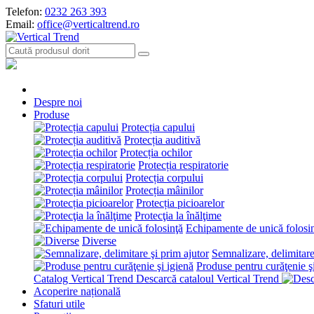
Telefon:
0232 263 393
Email:
office@verticaltrend.ro
Despre noi
Produse
Protecția capului
Protecția auditivă
Protecția ochilor
Protecția respiratorie
Protecția corpului
Protecția mâinilor
Protecția picioarelor
Protecţia la înălţime
Echipamente de unică folosi
Diverse
Semnalizare, delimitare
Produse pentru curăţenie ş
Catalog Vertical Trend
Descarcă cataloul Vertical Trend
Acoperire națională
Sfaturi utile