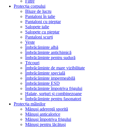
Filtre
Protecția corpului
Bluze de lucru
Pantaloni în talie
Pantaloni cu pieptar
Salopete talie
Salopete cu pieptar
Pantaloni scurți
Veste
Îmbrăcăminte albă
Îmbrăcăminte antichimică
Îmbrăcăminte pentru sudură
Tricouri
Îmbrăcăminte de mare vizibilitate
Îmbrăcăminte specială
Îmbrăcăminte impermeabilă
Îmbrăcăminte ESD
Îmbrăcăminte împotriva frigului
Halate, şorţuri și combinezoane
Îmbrăcăminte pentru fasonatori
Protecția mâinilor
Mănuşi aderenţă sporită
Mănuşi anticalorice
Mănuşi împotriva frigului
Mănuşi pentru lăcătuşi