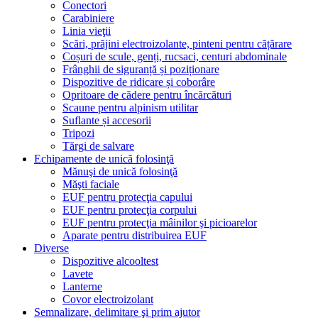
Conectori
Carabiniere
Linia vieţii
Scări, prăjini electroizolante, pinteni pentru cățărare
Coșuri de scule, genți, rucsaci, centuri abdominale
Frânghii de siguranță și poziționare
Dispozitive de ridicare și coborâre
Opritoare de cădere pentru încărcături
Scaune pentru alpinism utilitar
Suflante și accesorii
Tripozi
Tărgi de salvare
Echipamente de unică folosinţă
Mănuşi de unică folosinţă
Măşti faciale
EUF pentru protecţia capului
EUF pentru protecţia corpului
EUF pentru protecţia mâinilor şi picioarelor
Aparate pentru distribuirea EUF
Diverse
Dispozitive alcooltest
Lavete
Lanterne
Covor electroizolant
Semnalizare, delimitare şi prim ajutor