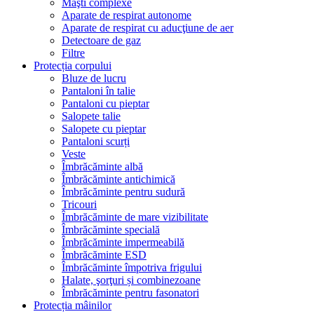
Măşti complexe
Aparate de respirat autonome
Aparate de respirat cu aducţiune de aer
Detectoare de gaz
Filtre
Protecția corpului
Bluze de lucru
Pantaloni în talie
Pantaloni cu pieptar
Salopete talie
Salopete cu pieptar
Pantaloni scurți
Veste
Îmbrăcăminte albă
Îmbrăcăminte antichimică
Îmbrăcăminte pentru sudură
Tricouri
Îmbrăcăminte de mare vizibilitate
Îmbrăcăminte specială
Îmbrăcăminte impermeabilă
Îmbrăcăminte ESD
Îmbrăcăminte împotriva frigului
Halate, şorţuri și combinezoane
Îmbrăcăminte pentru fasonatori
Protecția mâinilor