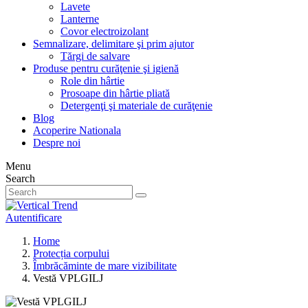
Lavete
Lanterne
Covor electroizolant
Semnalizare, delimitare şi prim ajutor
Tărgi de salvare
Produse pentru curăţenie şi igienă
Role din hârtie
Prosoape din hârtie pliată
Detergenţi şi materiale de curăţenie
Blog
Acoperire Nationala
Despre noi
Menu
Search
Autentificare
Home
Protecția corpului
Îmbrăcăminte de mare vizibilitate
Vestă VPLGILJ