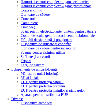
Hamuri şi centuri complexe - gama economică
Hamuri şi centuri complexe - gama profesională
Corzi și chingi
Opritoare de cădere
Conectori
Carabiniere
Linia vieţii
Scări, prăjini electroizolante, pinteni pentru cățărare
Coșuri de scule, genți, rucsaci, centuri abdominale
Frânghii de siguranță și poziționare
Dispozitive de ridicare și coborâre
Opritoare de cădere pentru încărcături
Scaune pentru alpinism utilitar
Suflante și accesorii
Tripozi
Tărgi de salvare
Echipamente de unică folosinţă
Mănuşi de unică folosinţă
Măşti faciale
EUF pentru protecţia capului
EUF pentru protecţia corpului
EUF pentru protecţia mâinilor şi picioarelor
Aparate pentru distribuirea EUF
Diverse
Dispozitive alcooltest