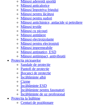
Mănuşi aderenţă sporită
Mănuşi anticalorice
Mănuşi împotriva frigului
Mănuşi pentru lăcătuşi
Mănuşi pentru sudori
Mănuşi antichimice, antiacide şi petroliere
Mănuşi textile
Mănuşi cu picouri
Mănuşi antităiere
Mănuşi electroizolante
Mănuşi pentru electronişti
Mănuşi impermeabile
Mănuşi antistatice, ESD
Mănuşi antiimpact, antivibraţii
Protecția picioarelor
Sandale de protecţie
Pantofi de protecţie
Bocanci de protectie
Încălţăminte albă
Cizme
Încălţăminte ESD
Încălțăminte pentru fasonatori
Încălțăminte de uz profesional
Protecţia la înălţime
Centuri de poziţionare