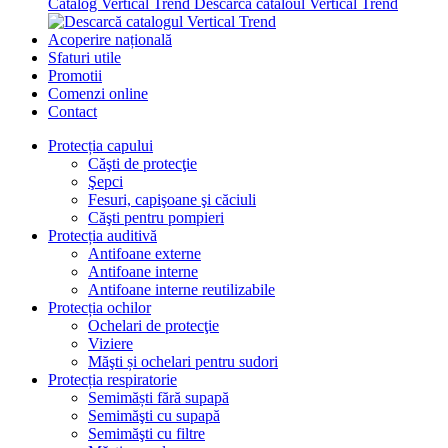
Catalog Vertical Trend
Descarcă cataloul Vertical Trend
Acoperire națională
Sfaturi utile
Promotii
Comenzi online
Contact
Protecția capului
Căşti de protecţie
Şepci
Fesuri, capişoane şi căciuli
Căşti pentru pompieri
Protecția auditivă
Antifoane externe
Antifoane interne
Antifoane interne reutilizabile
Protecția ochilor
Ochelari de protecţie
Viziere
Măşti și ochelari pentru sudori
Protecția respiratorie
Semimăști fără supapă
Semimăşti cu supapă
Semimăşti cu filtre