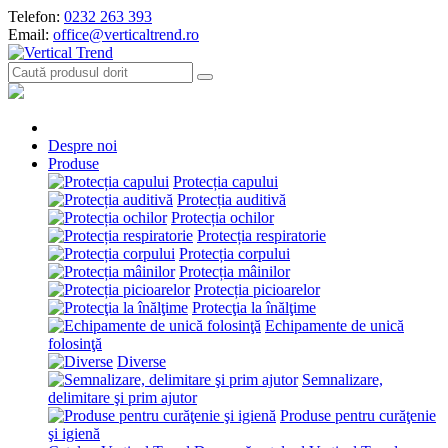
Telefon:
0232 263 393
Email:
office@verticaltrend.ro
Despre noi
Produse
Protecția capului
Protecția auditivă
Protecția ochilor
Protecția respiratorie
Protecția corpului
Protecția mâinilor
Protecția picioarelor
Protecţia la înălţime
Echipamente de unică
folosinţă
Diverse
Semnalizare,
delimitare şi prim ajutor
Produse pentru curăţenie
şi igienă