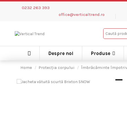
0232 263 393
office@verticaltrend.ro
Despre noi
Produse
Home
Protecția corpului
Îmbrăcăminte împotriv