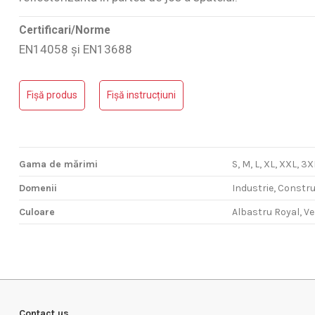
Certificari/Norme
EN14058 și EN13688
Gama de mărimi
Nu are review-uri
Fișă produs
Fișă instrucțiuni
Domenii
Culoare
Gama de mărimi
S, M, L, XL, XXL, 3X
Domenii
Industrie, Construc
Culoare
Albastru Royal, Ve
Contact us