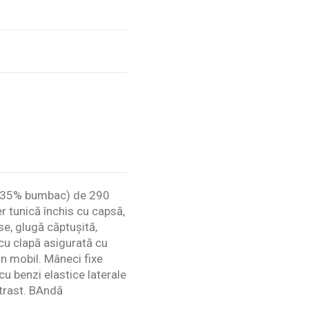
r + 35% bumbac) de 290
r tunică închis cu capsă,
e, glugă căptușită,
 cu clapă asigurată cu
on mobil. Mâneci fixe
u benzi elastice laterale
ntrast. BAndă