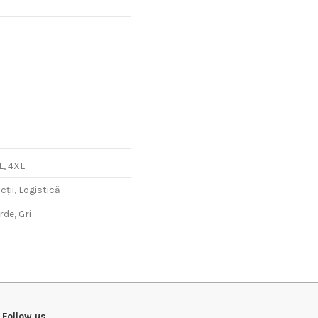
S, M, L, XL, XXL, 3XL, 4XL
Scrie review
Industrie, Construcții,
Logistică
Albastru Royal, Verde, Gri
L, 4XL
ții, Logistică
rde, Gri
Follow us