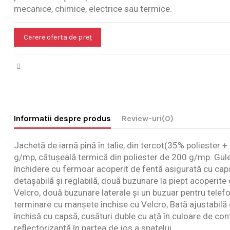
mecanice, chimice, electrice sau termice.
Cerere oferta de preț
Informatii despre produs
Review-uri
(0)
Jachetă de iarnă pînă în talie, din tercot(35% polieste
g/mp, cătușeală termică din poliester de 200 g/mp. Gule
închidere cu fermoar acoperit de fentă asigurată cu caps
detașabilă și reglabilă, două buzunare la piept acoperite
Velcro, două buzunare laterale și un buzuar pentru telef
terminare cu manșete închise cu Velcro, Bată ajustabilă c
închisă cu capsă, cusături duble cu ață în culoare de co
reflectorizantă în partea de jos a spatelui.