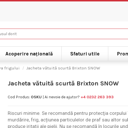
Acoperire națională
Sfaturi utile
Prom
a frigului
Jacheta vătuită scurtă Brixton SNOW
Jacheta vătuită scurtă Brixton SNOW
Cod Produs:
OSKU
| Ai nevoie de ajutor?
+4 0232 263 393
Riscuri minime. Se recomandă pentru protecţia corpului î
murdărire, frig, acțiunea particulelor de praf sau altor s
produce iritaţii ale pielii. Nu se recomandă în locurile und