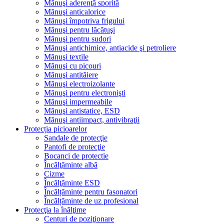
Mănuşi aderenţă sporită
Mănuşi anticalorice
Mănuşi împotriva frigului
Mănuşi pentru lăcătuşi
Mănuşi pentru sudori
Mănuşi antichimice, antiacide şi petroliere
Mănuşi textile
Mănuşi cu picouri
Mănuşi antităiere
Mănuşi electroizolante
Mănuşi pentru electronişti
Mănuşi impermeabile
Mănuşi antistatice, ESD
Mănuşi antiimpact, antivibraţii
Protecția picioarelor
Sandale de protecţie
Pantofi de protecţie
Bocanci de protectie
Încălţăminte albă
Cizme
Încălţăminte ESD
Încălțăminte pentru fasonatori
Încălțăminte de uz profesional
Protecţia la înălţime
Centuri de poziţionare