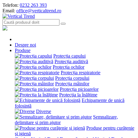
Telefon:
0232 263 393
Email:
office@verticaltrend.ro
Despre noi
Produse
Protecția capului
Protecția auditivă
Protecția ochilor
Protecția respiratorie
Protecția corpului
Protecția mâinilor
Protecția picioarelor
Protecţia la înălţime
Echipamente de unică
folosinţă
Diverse
Semnalizare,
delimitare şi prim ajutor
Produse pentru curăţenie
şi igienă