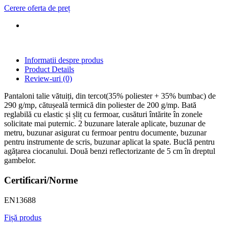
Cerere oferta de preț
Informatii despre produs
Product Details
Review-uri
(0)
Pantaloni talie vătuiți, din tercot(35% poliester + 35% bumbac) de
290 g/mp, cătușeală termică din poliester de 200 g/mp. Bată
reglabilă cu elastic și șliț cu fermoar, cusături întărite în zonele
solicitate mai puternic. 2 buzunare laterale aplicate, buzunar de
metru, buzunar asigurat cu fermoar pentru documente, buzunar
pentru instrumente de scris, buzunar aplicat la spate. Buclă pentru
agățarea ciocanului. Două benzi reflectorizante de 5 cm în dreptul
gambelor.
Certificari/Norme
EN13688
Fișă produs