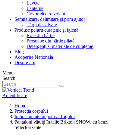
Lavete
Lanterne
Covor electroizolant
Semnalizare, delimitare şi prim ajutor
Tărgi de salvare
Produse pentru curăţenie şi igienă
Role din hârtie
Prosoape din hârtie pliată
Detergenţi şi materiale de curăţenie
Blog
Acoperire Nationala
Despre noi
Menu
Search
Autentificare
Home
Protecția corpului
Îmbrăcăminte împotriva frigului
Pantaloni vătuiți în talie Brixton SNOW, cu benzi
reflectorizante