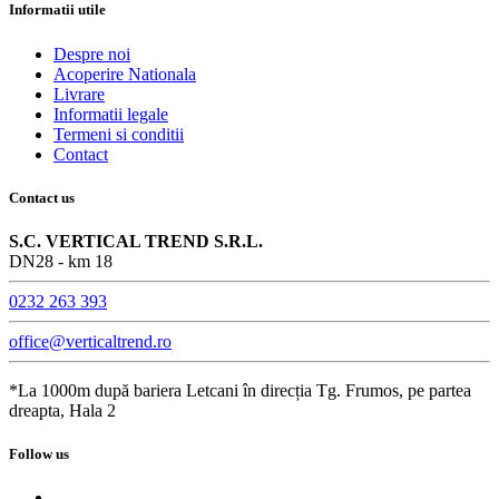
Informatii utile
Despre noi
Acoperire Nationala
Livrare
Informatii legale
Termeni si conditii
Contact
Contact us
S.C. VERTICAL TREND S.R.L.
DN28 - km 18
0232 263 393
office@verticaltrend.ro
*La 1000m după bariera Letcani în direcția Tg. Frumos, pe partea
dreapta, Hala 2
Follow us