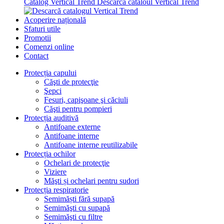
Catalog Vertical Trend
Descarcă cataloul Vertical Trend
Acoperire națională
Sfaturi utile
Promotii
Comenzi online
Contact
Protecția capului
Căşti de protecţie
Şepci
Fesuri, capişoane şi căciuli
Căşti pentru pompieri
Protecția auditivă
Antifoane externe
Antifoane interne
Antifoane interne reutilizabile
Protecția ochilor
Ochelari de protecţie
Viziere
Măşti și ochelari pentru sudori
Protecția respiratorie
Semimăști fără supapă
Semimăşti cu supapă
Semimăşti cu filtre