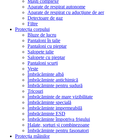
Măşti complexe
Aparate de respirat autonome
Aparate de respirat cu aducţiune de aer
Detectoare de gaz
Filtre
Protecția corpului
Bluze de lucru
Pantaloni în talie
Pantaloni cu pieptar
Salopete talie
Salopete cu pieptar
Pantaloni scurți
Veste
Îmbrăcăminte albă
Îmbrăcăminte antichimică
Îmbrăcăminte pentru sudură
Tricouri
Îmbrăcăminte de mare vizibilitate
Îmbrăcăminte specială
Îmbrăcăminte impermeabilă
Îmbrăcăminte ESD
Îmbrăcăminte împotriva frigului
Halate, şorţuri și combinezoane
Îmbrăcăminte pentru fasonatori
Protecția mâinilor