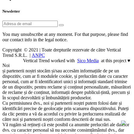
Newsletter
You may unsubscribe at any moment. For that purpose, please find
our contact info in the legal notice.
Copyright © 2021 | Toate drepturile rezervate de către Vertical
Trend S.R.L. |
ANPC
Vertical Trend worked with
Sico Media
at this project ♥
Noi
și partenerii noștri stocăm și/sau accesăm informațiile de pe un
dispozitiv, cum ar fi modulele cookie, și prelucrăm date cu caracter
personal, cum ar fi identificatori unici și informații standard trimise
de un dispozitiv, pentru reclame și conținut personalizate, măsurători
de reclame și de conținut, informații despre publicul-țintă, precum și
în scopul dezvoltării și îmbunătățirii produselor.
Cu permisiunea dvs., noi și partenerii noștri putem folosi date și
identificări precise de geolocație prin scanarea dispozitivului. Puteți
da clic pentru a vă da acordul cu privire la prelucrarea realizată de
către noi și partenerii noștri conform descrierii de mai sus.
Vă rugăm să rețineți că este posibil ca anumite prelucrări ale datelor
dvs. cu caracter personal să nu necesite consimțământul dvs., dar