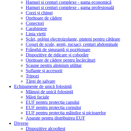
Hamuri şi centuri complexe - gama economică
Hamuri şi centuri complexe - gama profesională
Corzi și chingi
Opritoare de cădere
Conectori
Carabiniere
Linia vieţii
Scări, prăjini electroizolante, pinteni pentru cățărare
Coșuri de scule, genți, rucsaci, centuri abdominale
Frânghii de siguranță și poziționare
Dispozitive de ridicare și coborâre
Opritoare de cădere pentru încărcături
Scaune pentru alpinism utilitar
Suflante și accesorii
Tripozi
Tărgi de salvare
Echipamente de unică folosinţă
Mănuşi de unică folosinţă
Măşti faciale
EUF pentru protecţia capului
EUF pentru protecţia corpului
EUF pentru protecţia mâinilor şi picioarelor
Aparate pentru distribuirea EUF
Diverse
Dispozitive alcooltest