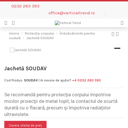
0232 263 393
office@verticaltrend.ro
Home
Protecția corpului
Îmbrăcăminte pentru
sudură
Jachetă SOUDAV
Jachetă SOUDAV
Cod Produs:
SOUDAV
| Ai nevoie de ajutor?
+4 0232 263 393
Se recomandă pentru protecţia corpului împotriva
micilor proiecţii de metal topit, la contactul de scurtă
durată cu o flacară, precum şi împotriva radiaţiilor
ultraviolete.
Cerere oferta de preț