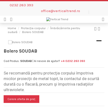
0232 263 393
office@verticaltrend.ro
Home
Protecția corpului
Îmbrăcăminte pentru
sudură
Bolero SOUDAB
Bolero SOUDAB
Cod Produs:
SOUDAB
| Ai nevoie de ajutor?
+4 0232 263 393
Se recomandă pentru protecţia corpului împotriva
micilor proiecţii de metal topit, la contactul de scurtă
durată cu o flacară, precum şi împotriva radiaţiilor
ultraviolete.
Cerere oferta de preț