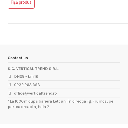
Fișă produs
Contact us
S.C. VERTICAL TREND S.R.L.
DN28 - km 18
0232 263 393
office@verticaltrend.ro
*La 1000m după bariera Letcani în direcția Tg. Frumos, pe
partea dreapta, Hala 2