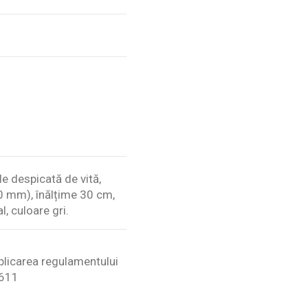
e despicată de vită,
10 mm), înălțime 30 cm,
l, culoare gri.
plicarea regulamentului
1611
Scrie review