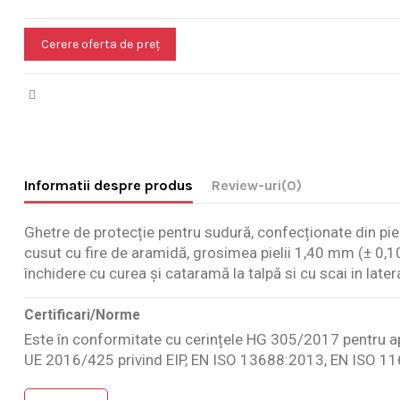
Cerere oferta de preț
Informatii despre produs
Review-uri
(0)
Ghetre de protecție pentru sudură, confecționate din piel
cusut cu fire de aramidă, grosimea pielii 1,40 mm (± 0,
închidere cu curea și cataramă la talpă si cu scai in latera
Certificari/Norme
Este în conformitate cu cerințele HG 305/2017 pentru a
UE 2016/425 privind EIP, EN ISO 13688:2013, EN ISO 1
Nu are review-uri