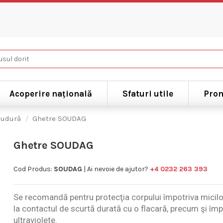
Acoperire națională
Sfaturi utile
Prom
sudură
Ghetre SOUDAG
Ghetre SOUDAG
Cod Produs:
SOUDAG
| Ai nevoie de ajutor?
+4 0232 263 393
Se recomandă pentru protecţia corpului împotriva micilor 
la contactul de scurtă durată cu o flacară, precum şi împo
ultraviolete.