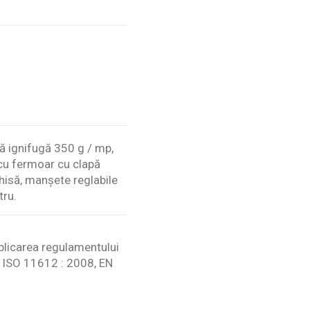
ă ignifugă 350 g / mp,
 cu fermoar cu clapă
chisă, manșete reglabile
tru.
plicarea regulamentului
N ISO 11612 : 2008, EN
Scrie review