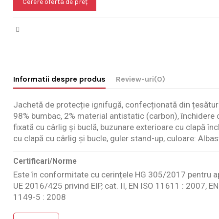
Cerere oferta de preț
Informatii despre produs
Review-uri
(0)
Jachetă de protecție ignifugă, confecționată din țesătur
98% bumbac, 2% material antistatic (carbon), închidere
fixată cu cârlig și buclă, buzunare exterioare cu clapă în
cu clapă cu cârlig și bucle, guler stand-up, culoare: Albas
Certificari/Norme
Este în conformitate cu cerințele HG 305/2017 pentru a
UE 2016/425 privind EIP, cat. II, EN ISO 11611 : 2007, E
1149-5 : 2008
Nu are review-uri