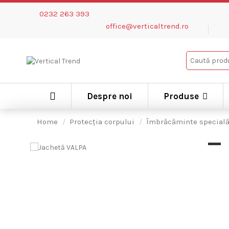
0232 263 393
office@verticaltrend.ro
Despre noi
Produse
Home
Protecția corpului
Îmbrăcăminte special