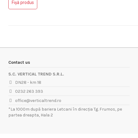
Fișă produs
Contact us
S.C. VERTICAL TREND S.R.L.
DN28 - km 18
0232 263 393
office@verticaltrend.ro
*La 1000m după bariera Letcani în direcția Tg. Frumos, pe
partea dreapta, Hala 2