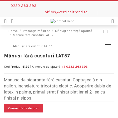
0232 263 393
office@verticaltrend.ro
Home
Protecția mâinilor
Mănuşi aderenţă sporită
Mănuși fără cusaturi LAT57
Mănuși fără cusaturi LAT57
Cod Produs:
4129
| Ai nevoie de ajutor?
+4 0232 263 393
Manusa de siguranta fără cusaturi.Captușeală din
nailon, incheietura tricotata elastic. Acoperire dubla de
latex in palma, primul strat finisat plat iar al 2-lea cu
finisaj nisipos.
Cerere oferta de preț