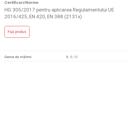
Certificari/Norme
HG 305/2017 pentru aplicarea Regulamentului UE
2016/425, EN 420, EN 388 (2131x)
Scrie review
Gama de mărimi
8, 9, 10
Nu are review-uri
Fișă produs
Gama de mărimi
8, 9, 10