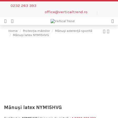
0232 263 393
office@verticaltrend.ro
Home
Protecția mâinilor
Mănuşi aderenţă sporită
Mănuși latex NYM15HVG
Mănuși latex NYM15HVG