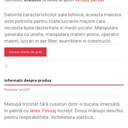
Cod Produs:
NYM15HVG
| Ai nevoie de ajutor?
+4 0232 263 393
Datorita caracteristicilor sale tehnice, aceasta manusa
este potrivita pentru toate lucrarile majore care
necesita buna dexteritate in medii uscate. Manipulare
generala cu unelte, manipulare materii prime, operator
masini, lucrari in aer liber, asamblare si constructii.
Cerere oferta de preț
Informatii despre produs
Review-uri
(0)
Manușă tricotat fără cusaturi dintr-o bucata, imersată
în palmă cu
latex
.
Finisaj
încrețit. Dosul mănușii deschis
pentru respirabilitate. Incheietura elastică.