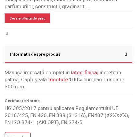
parfumurilor, constructii, gradinarit....
Cerere oferta de preț
Informatii despre produs
Manușă imersată complet în
latex
.
finisaj
încrețit în
palmă. Captușeală
tricotate
100% bumbac. Lungime
300 mm.
Certificari/Norme
HG 305/2017 pentru aplicarea Regulamentului UE
2016/425, EN 420, EN 388 (3131A), EN407 (X2XXXX),
EN ISO 374-1 (AKLOPT), EN 374-5