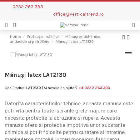
0232 263 393
office@verticaltrend.ro
Home
Protecția mâinilor
Mănuşi antichimice,
antiacide şi petroliere
Mănuși latex LAT2130
Mănuși latex LAT2130
Cod Produs:
LAT2130
| Ai nevoie de ajutor?
+4 0232 263 393
Datorita caracteristicilor tehnice, aceasta manusa este
potrivita pentru toate lucrarile grele majore care
necesita protectie la abraziune si rupere. Aceasta
manusa ofera si protectie impotriva unor substante
chimice si pot fi folosite pentru curatare si intretine,
manipularea pestelui, lucrari menajere, fabricarea