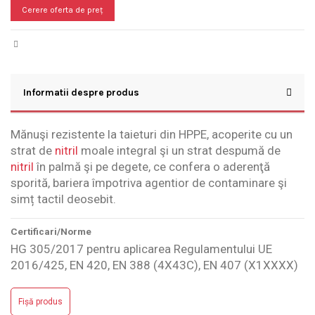
Cerere oferta de preț
Informatii despre produs
Mănuşi rezistente la taieturi din HPPE, acoperite cu un
strat de
nitril
moale integral şi un strat despumă de
nitril
în palmă şi pe degete, ce confera o aderenţă
sporită, bariera împotriva agentior de contaminare şi
simț tactil deosebit.
Certificari/Norme
HG 305/2017 pentru aplicarea Regulamentului UE
2016/425, EN 420, EN 388 (4X43C), EN 407 (X1XXXX)
Fișă produs