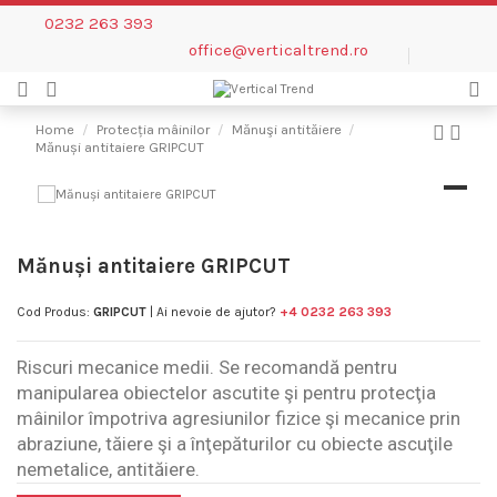
0232 263 393
office@verticaltrend.ro
Home
Protecția mâinilor
Mănuşi antităiere
Mănuși antitaiere GRIPCUT
Mănuși antitaiere GRIPCUT
Cod Produs:
GRIPCUT
| Ai nevoie de ajutor?
+4 0232 263 393
Riscuri mecanice medii. Se recomandă pentru
manipularea obiectelor ascutite şi pentru protecţia
mâinilor împotriva agresiunilor fizice şi mecanice prin
abraziune, tăiere şi a înţepăturilor cu obiecte ascuţile
nemetalice, antităiere.