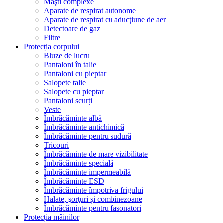
Măşti complexe
Aparate de respirat autonome
Aparate de respirat cu aducţiune de aer
Detectoare de gaz
Filtre
Protecția corpului
Bluze de lucru
Pantaloni în talie
Pantaloni cu pieptar
Salopete talie
Salopete cu pieptar
Pantaloni scurți
Veste
Îmbrăcăminte albă
Îmbrăcăminte antichimică
Îmbrăcăminte pentru sudură
Tricouri
Îmbrăcăminte de mare vizibilitate
Îmbrăcăminte specială
Îmbrăcăminte impermeabilă
Îmbrăcăminte ESD
Îmbrăcăminte împotriva frigului
Halate, şorţuri și combinezoane
Îmbrăcăminte pentru fasonatori
Protecția mâinilor