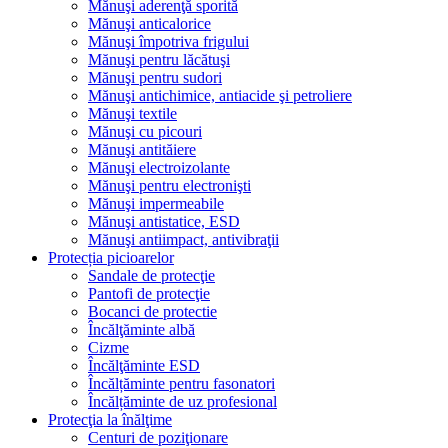
Mănuşi aderenţă sporită
Mănuşi anticalorice
Mănuşi împotriva frigului
Mănuşi pentru lăcătuşi
Mănuşi pentru sudori
Mănuşi antichimice, antiacide şi petroliere
Mănuşi textile
Mănuşi cu picouri
Mănuşi antităiere
Mănuşi electroizolante
Mănuşi pentru electronişti
Mănuşi impermeabile
Mănuşi antistatice, ESD
Mănuşi antiimpact, antivibraţii
Protecția picioarelor
Sandale de protecţie
Pantofi de protecţie
Bocanci de protectie
Încălţăminte albă
Cizme
Încălţăminte ESD
Încălțăminte pentru fasonatori
Încălțăminte de uz profesional
Protecţia la înălţime
Centuri de poziţionare