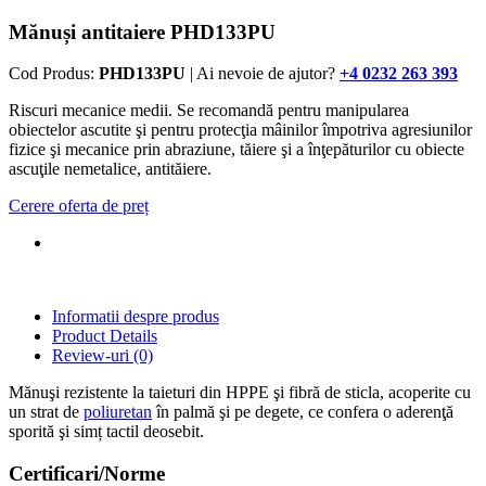
Mănuși antitaiere PHD133PU
Cod Produs:
PHD133PU
| Ai nevoie de ajutor?
+4 0232 263 393
Riscuri mecanice medii. Se recomandă pentru manipularea
obiectelor ascutite şi pentru protecţia mâinilor împotriva agresiunilor
fizice şi mecanice prin abraziune, tăiere şi a înţepăturilor cu obiecte
ascuţile nemetalice, antităiere.
Cerere oferta de preț
Informatii despre produs
Product Details
Review-uri
(0)
Mănuşi rezistente la taieturi din HPPE şi fibră de sticla, acoperite cu
un strat de
poliuretan
în palmă şi pe degete, ce confera o aderenţă
sporită şi simț tactil deosebit.
Certificari/Norme