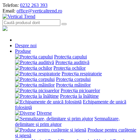
Telefon:
0232 263 393
Email:
office@verticaltrend.ro
Despre noi
Produse
Protecția capului
Protecția auditivă
Protecția ochilor
Protecția respiratorie
Protecția corpului
Protecția mâinilor
Protecția picioarelor
Protecţia la înălţime
Echipamente de unică
folosinţă
Diverse
Semnalizare,
delimitare şi prim ajutor
Produse pentru curăţenie
şi igienă