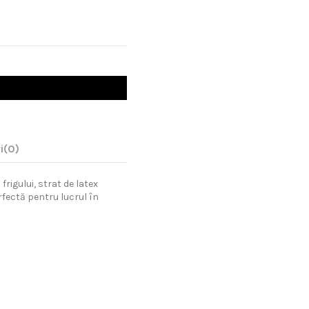
i
(0)
rigului, strat de latex
rfectă pentru lucrul în
Scrie review