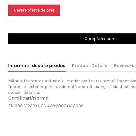
Cerere oferta de preț
Cumpără acum
Informatii despre produs
Product Details
Review-ur
Mănusi tricotate captuște la interior pentru rezistență împotriva f
încrețit la exterior pentru aderență sporită, manșetă elastică, pe
condiții de iarnă.
Certificari/Norme
EN 388 (2222X), EN 420:2003+A1:2009
Gama de mărimi
9, 10, 11
Nu are review-uri