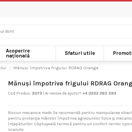
Acoperire
Sfaturi utile
Promoti
națională
ului
Mănuși împotriva frigului RDRAG Orange
Mănuși împotriva frigului RDRAG Oran
Cod Produs:
3073
| Ai nevoie de ajutor?
+4 0232 263 393
Riscuri mecanice medii. Se recomandă pentru manipularea obiect
pentru protecţia mâinilor împotriva agresiunilor fizice şi mecanice
înţepăturilor. Căptuşeală termică pentru un confort termic spori
scazute.