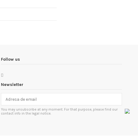
Follow us
Newsletter
You may unsubscribe at any moment. For that purpose, please find our
contact info in the legal notice.