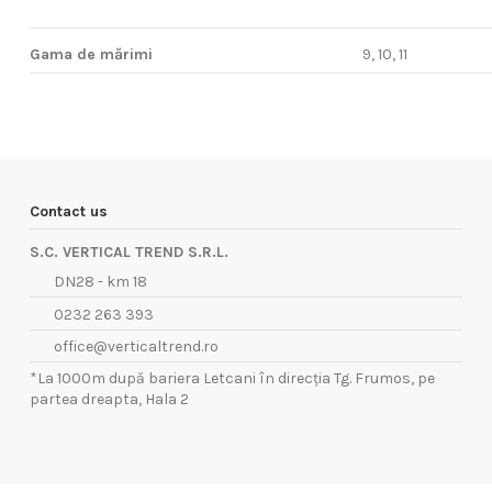
Gama de mărimi
9, 10, 11
Contact us
S.C. VERTICAL TREND S.R.L.
DN28 - km 18
0232 263 393
office@verticaltrend.ro
*La 1000m după bariera Letcani în direcția Tg. Frumos, pe
partea dreapta, Hala 2