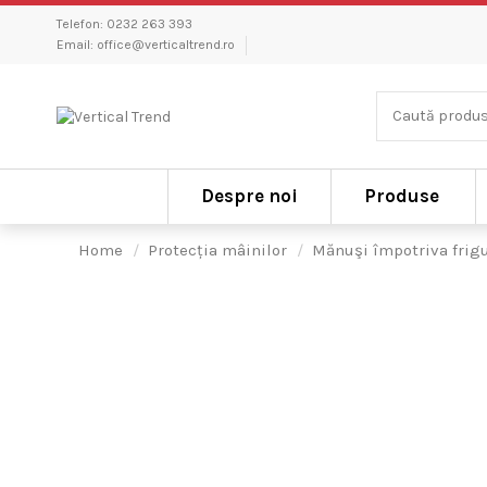
Telefon:
0232 263 393
Email:
office@verticaltrend.ro
Despre noi
Produse
Home
Protecția mâinilor
Mănuşi împotriva frig