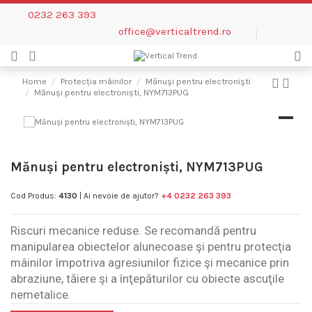
0232 263 393
office@verticaltrend.ro
Home
Protecția mâinilor
Mănuşi pentru electronişti
Mănuși pentru electroniști, NYM713PUG
Mănuși pentru electroniști, NYM713PUG
Cod Produs:
4130
| Ai nevoie de ajutor?
+4 0232 263 393
Riscuri mecanice reduse. Se recomandă pentru
manipularea obiectelor alunecoase şi pentru protecţia
mâinilor împotriva agresiunilor fizice şi mecanice prin
abraziune, tăiere şi a înţepăturilor cu obiecte ascuţile
nemetalice.