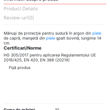
Product Details
Review-uri
(0)
Mănuşi de protecţie pentru sudură în argon din
piele
de capră, manşetă din
piele
şpalt bovină, lungime 14
cm.
Certificari/Norme
HG 305/2017 pentru aplicarea Regulamentului UE
2016/425, EN 420, EN 388 (2021X)
Fișă produs
Gama de mărimi
10
Nu are review-uri
Scrie review
Domenii
Agricultură, Construcții,
Transporturi, Logistică
Gama de mărimi
10