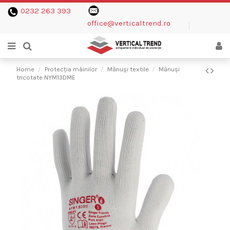
0232 263 393
office@verticaltrend.ro
Home
Protecția mâinilor
Mănuşi textile
Mănuși
tricotate NYM13DME