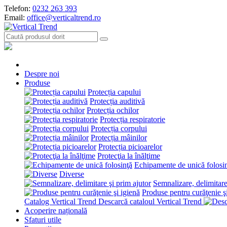
Telefon:
0232 263 393
Email:
office@verticaltrend.ro
Despre noi
Produse
Protecția capului
Protecția auditivă
Protecția ochilor
Protecția respiratorie
Protecția corpului
Protecția mâinilor
Protecția picioarelor
Protecţia la înălţime
Echipamente de unică folosi
Diverse
Semnalizare, delimitare
Produse pentru curăţenie ş
Catalog Vertical Trend
Descarcă cataloul Vertical Trend
Acoperire națională
Sfaturi utile