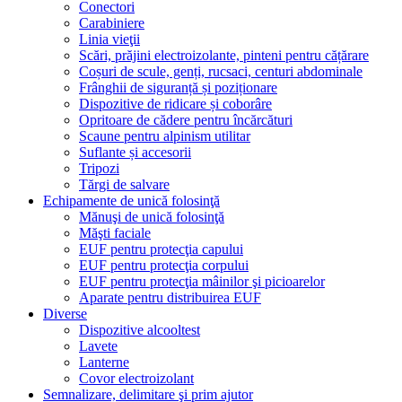
Conectori
Carabiniere
Linia vieţii
Scări, prăjini electroizolante, pinteni pentru cățărare
Coșuri de scule, genți, rucsaci, centuri abdominale
Frânghii de siguranță și poziționare
Dispozitive de ridicare și coborâre
Opritoare de cădere pentru încărcături
Scaune pentru alpinism utilitar
Suflante și accesorii
Tripozi
Tărgi de salvare
Echipamente de unică folosinţă
Mănuşi de unică folosinţă
Măşti faciale
EUF pentru protecţia capului
EUF pentru protecţia corpului
EUF pentru protecţia mâinilor şi picioarelor
Aparate pentru distribuirea EUF
Diverse
Dispozitive alcooltest
Lavete
Lanterne
Covor electroizolant
Semnalizare, delimitare şi prim ajutor