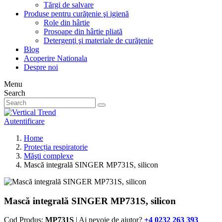
Tărgi de salvare
Produse pentru curăţenie şi igienă
Role din hârtie
Prosoape din hârtie pliată
Detergenţi şi materiale de curăţenie
Blog
Acoperire Nationala
Despre noi
Menu
Search
Autentificare
Home
Protecția respiratorie
Măşti complexe
Mască integrală SINGER MP731S, silicon
Mască integrală SINGER MP731S, silicon
Cod Produs:
MP731S
| Ai nevoie de ajutor?
+4 0232 263 393