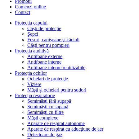
Promotii
Comenzi online
Contact
Protecția capului
Căşti de protecţie
Şepci
Fesuri, capişoane şi căciuli
Căşti pentru pompieri
Protecția auditivă
Antifoane externe
Antifoane interne
Antifoane interne reutilizabile
Protecția ochilor
Ochelari de protecţie
Viziere
Măşti și ochelari pentru sudori
Protecția respiratorie
Semimăști fără supapă
Semimăşti cu supapă
Semimăşti cu filtre
Măşti complexe
Aparate de respirat autonome
Aparate de respirat cu aducţiune de aer
Detectoare de gaz