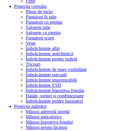
Filtre
Protecția corpului
Bluze de lucru
Pantaloni în talie
Pantaloni cu pieptar
Salopete talie
Salopete cu pieptar
Pantaloni scurți
Veste
Îmbrăcăminte albă
Îmbrăcăminte antichimică
Îmbrăcăminte pentru sudură
Tricouri
Îmbrăcăminte de mare vizibilitate
Îmbrăcăminte specială
Îmbrăcăminte impermeabilă
Îmbrăcăminte ESD
Îmbrăcăminte împotriva frigului
Halate, şorţuri și combinezoane
Îmbrăcăminte pentru fasonatori
Protecția mâinilor
Mănuşi aderenţă sporită
Mănuşi anticalorice
Mănuşi împotriva frigului
Mănuşi pentru lăcătuşi