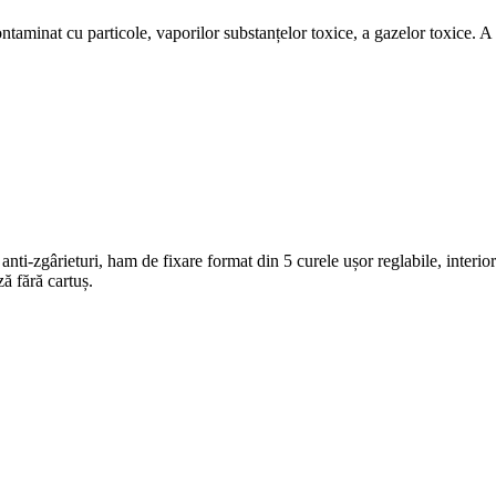
ontaminat cu particole, vaporilor substanțelor toxice, a gazelor toxice.
 anti-zgârieturi, ham de fixare format din 5 curele ușor reglabile, interi
ză fără cartuș.