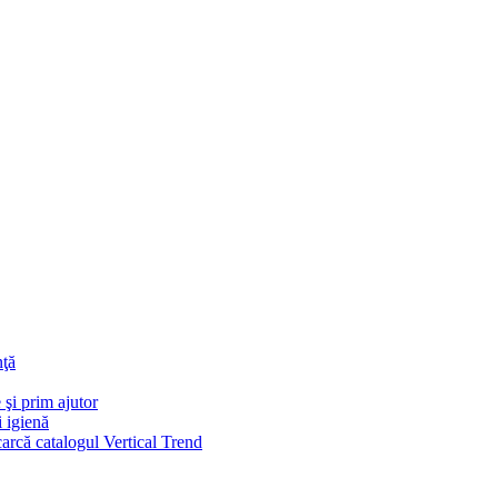
nţă
 şi prim ajutor
i igienă