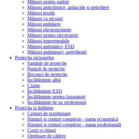
Mănuşi pentru sudori
Mănuşi antichimice, antiacide şi petroliere
Mănuşi textile
Mănuşi cu picouri
Mănuşi antităiere
Mănuşi electroizolante
Mănuşi pentru electronişti
Mănuşi impermeabile
Mănuşi antistatice, ESD
Mănuşi antiimpact, antivibraţii
Protecția picioarelor
Sandale de protecţie
Pantofi de protecţie
Bocanci de protectie
Încălţăminte albă
Cizme
Încălţăminte ESD
Încălțăminte pentru fasonatori
Încălțăminte de uz profesional
Protecţia la înălţime
Centuri de poziţionare
Hamuri şi centuri complexe - gama economică
Hamuri şi centuri complexe - gama profesională
Corzi și chingi
Opritoare de cădere