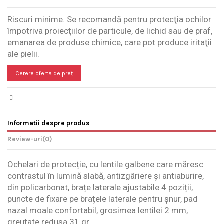
Riscuri minime. Se recomandă pentru protecţia ochilor
împotriva proiecţiilor de particule, de lichid sau de praf,
emanarea de produse chimice, care pot produce iritaţii
ale pielii.
Cerere oferta de preț
Informatii despre produs
Review-uri
(0)
Ochelari de protecție, cu lentile galbene care măresc
contrastul în lumină slabă, antizgâriere și antiaburire,
din policarbonat, brațe laterale ajustabile 4 poziții,
puncte de fixare pe brațele laterale pentru șnur, pad
nazal moale confortabil, grosimea lentilei 2 mm,
greutate redusa 31 gr.