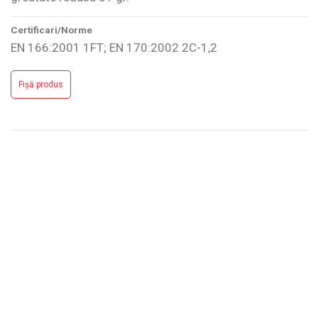
Certificari/Norme
EN 166:2001 1FT; EN 170:2002 2C-1,2
Scrie review
Nu are review-uri
Fișă produs