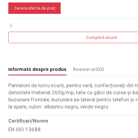
Cerere oferta de preț
Cumpără acum
Informatii despre produs
Review-uri
(0)
Pantaloni de lucru scurți, pentru vară, confecționați din
densitate material 260g/mp, talie cu găici de curea și ba
buzunare frontale, buzunare pe lateral pentru telefon și 
la spate, culori: albastru-negru, verde-negru
Certificari/Norme
EN ISO 13688