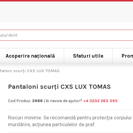
Acoperire națională
Sfaturi utile
Prom
taloni scurți CXS LUX TOMAS
Pantaloni scurți CXS LUX TOMAS
Cod Produs:
3966
| Ai nevoie de ajutor?
+4 0232 263 393
Riscuri minime. Se recomandă pentru protecţia corpului î
murdărire, acțiunea particulelor de praf.