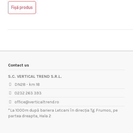
Nu are review-uri
Fișă produs
Contact us
S.C. VERTICAL TREND S.R.L.
DN28 - km 18
0232 263 393
office@verticaltrend.ro
*La 1000m după bariera Letcani în direcția Tg. Frumos, pe
partea dreapta, Hala 2