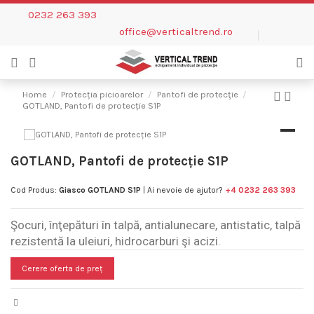
0232 263 393
office@verticaltrend.ro
Home
Protecția picioarelor
Pantofi de protecţie
GOTLAND, Pantofi de protecție S1P
GOTLAND, Pantofi de protecție S1P
Cod Produs:
Giasco GOTLAND S1P
| Ai nevoie de ajutor?
+4 0232 263 393
Şocuri, înţepături în talpă, antialunecare, antistatic, talpă
rezistentă la uleiuri, hidrocarburi şi acizi.
Cerere oferta de preț