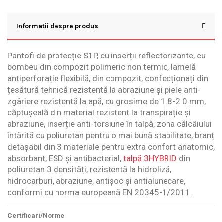
Informatii despre produs
Pantofi de protecție S1P, cu inserții reflectorizante, cu
bombeu din compozit polimeric non termic, lamelă
antiperforație flexibilă, din compozit, confecționați din
țesătură tehnică rezistentă la abraziune și piele anti-
zgâriere rezistentă la apă, cu grosime de 1.8-2.0 mm,
căptușeală din material rezistent la transpirație și
abraziune, inserție anti-torsiune în talpă, zona călcâiului
întărită cu poliuretan pentru o mai bună stabilitate, branț
detașabil din 3 materiale pentru extra confort anatomic,
absorbant, ESD și antibacterial,
talpă 3HYBRID
din
poliuretan 3 densități, rezistentă la hidroliză,
hidrocarburi, abraziune, antișoc și antialunecare,
conformi cu norma europeană EN 20345-1/2011.
Certificari/Norme