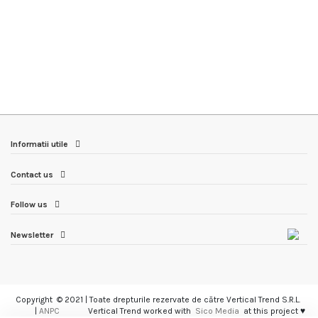
Informatii utile
Contact us
Follow us
Newsletter
Copyright © 2021 | Toate drepturile rezervate de către Vertical Trend S.R.L.
|
ANPC
Vertical Trend worked with
Sico Media
at this project ♥