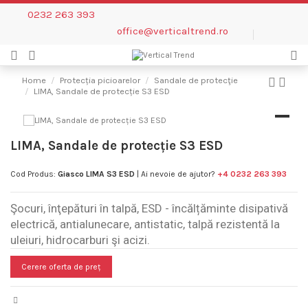
0232 263 393
office@verticaltrend.ro
Home
Protecția picioarelor
Sandale de protecţie
LIMA, Sandale de protecție S3 ESD
LIMA, Sandale de protecție S3 ESD
Cod Produs:
Giasco LIMA S3 ESD
| Ai nevoie de ajutor?
+4 0232 263 393
Şocuri, înţepături în talpă, ESD - încălțăminte disipativă
electrică, antialunecare, antistatic, talpă rezistentă la
uleiuri, hidrocarburi şi acizi.
Cerere oferta de preț