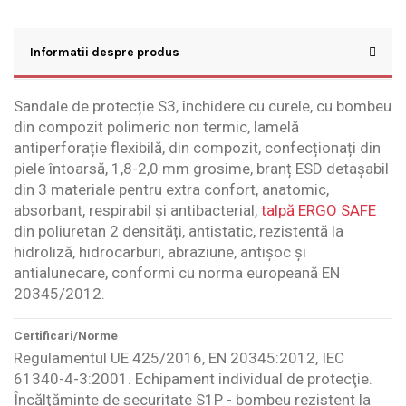
Informatii despre produs
Sandale de protecție S3, închidere cu curele, cu bombeu
din compozit polimeric non termic, lamelă
antiperforație flexibilă, din compozit, confecționați din
piele întoarsă, 1,8-2,0 mm grosime, branț ESD detașabil
din 3 materiale pentru extra confort, anatomic,
absorbant, respirabil și antibacterial,
talpă ERGO SAFE
din poliuretan 2 densități, antistatic, rezistentă la
hidroliză, hidrocarburi, abraziune, antișoc și
antialunecare, conformi cu norma europeană EN
20345/2012.
Certificari/Norme
Regulamentul UE 425/2016, EN 20345:2012, IEC
61340-4-3:2001. Echipament individual de protecţie.
Încălţăminte de securitate S1P - bombeu rezistent la