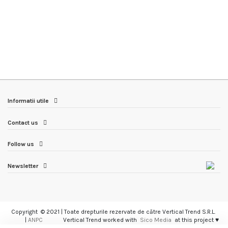
Informatii utile
Contact us
Follow us
Newsletter
Copyright © 2021 | Toate drepturile rezervate de către Vertical Trend S.R.L.
|
ANPC
Vertical Trend worked with
Sico Media
at this project ♥