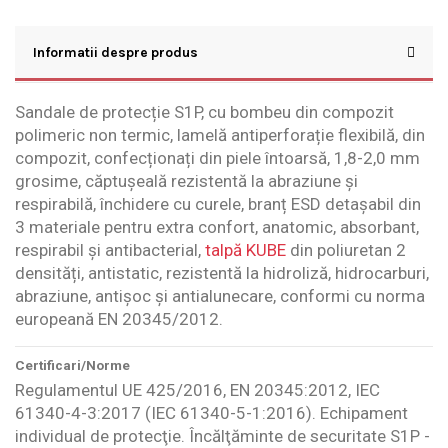
Informatii despre produs
Sandale de protecție S1P, cu bombeu din compozit
polimeric non termic, lamelă antiperforație flexibilă, din
compozit, confecționați din piele întoarsă, 1,8-2,0 mm
grosime, căptușeală rezistentă la abraziune și
respirabilă, închidere cu curele, branț ESD detașabil din
3 materiale pentru extra confort, anatomic, absorbant,
respirabil și antibacterial,
talpă KUBE
din poliuretan 2
densități, antistatic, rezistentă la hidroliză, hidrocarburi,
abraziune, antișoc și antialunecare, conformi cu norma
europeană EN 20345/2012.
Certificari/Norme
Regulamentul UE 425/2016, EN 20345:2012, IEC
61340-4-3:2017 (IEC 61340-5-1:2016). Echipament
individual de protecţie. Încălţăminte de securitate S1P -