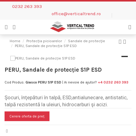
0232 263 393
office@verticaltrend.ro
Home
Protecția picioarelor
Sandale de protecţie
PERU, Sandale de protecție S1P ESD
PERU, Sandale de protecție S1P ESD
Cod Produs:
Giasco PERU S1P ESD
| Ai nevoie de ajutor?
+4 0232 263 393
Şocuri, înţepături în talpă, ESD,antialunecare, antistatic,
talpă rezistentă la uleiuri, hidrocarburi şi acizi.
Cerere oferta de preț