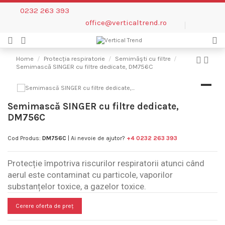
0232 263 393
office@verticaltrend.ro
Home
Protecția respiratorie
Semimăşti cu filtre
Semimască SINGER cu filtre dedicate, DM756C
Semimască SINGER cu filtre dedicate,
DM756C
Cod Produs:
DM756C
| Ai nevoie de ajutor?
+4 0232 263 393
Protecție împotriva riscurilor respiratorii atunci când
aerul este contaminat cu particole, vaporilor
substanțelor toxice, a gazelor toxice.
Cerere oferta de preț