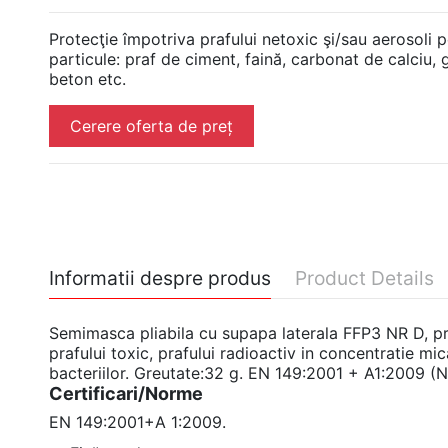
Protecţie împotriva prafului netoxic şi/sau aerosoli 
particule: praf de ciment, faină, carbonat de calciu, 
beton etc.
Cerere oferta de preț
Informatii despre produs
Product Details
Semimasca pliabila cu supapa laterala FFP3 NR D, pr
prafului toxic, prafului radioactiv in concentratie mica
bacteriilor. Greutate:32 g. EN 149:2001 + A1:2009 (N
Certificari/Norme
EN 149:2001+A 1:2009.