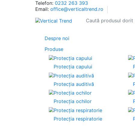
Telefon:
0232 263 393
Email:
office@verticaltrend.ro
Despre noi
Produse
Protecția capului
P
Protecția auditivă
P
Protecția ochilor
P
Protecția respiratorie
P