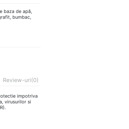
pe baza de apă,
grafit, bumbac,
Review-uri
(0)
otectie impotriva
, virusurilor si
R).