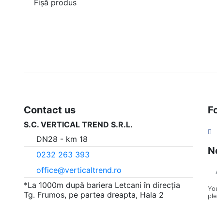
Fișă produs
Nu are review-uri
Contact us
F
S.C. VERTICAL TREND S.R.L.
DN28 - km 18
N
0232 263 393
office@verticaltrend.ro
*La 1000m după bariera Letcani în direcția
Yo
Tg. Frumos, pe partea dreapta, Hala 2
ple