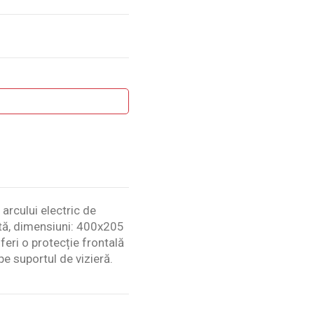
 arcului electric de
ntă, dimensiuni: 400x205
eri o protecție frontală
pe suportul de vizieră.