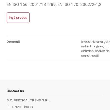
EN ISO 166: 2001/1BT389, EN ISO 170: 2002/2-1,2
Domenii
Industrie
Nu are review-uri
Fișă produs
electroni
alimentar
industrie
construcț
Domenii
Industrie energeti
industrie grea, in
chimică, industri
construcții
Contact us
S.C. VERTICAL TREND S.R.L.
DN28 - km 18