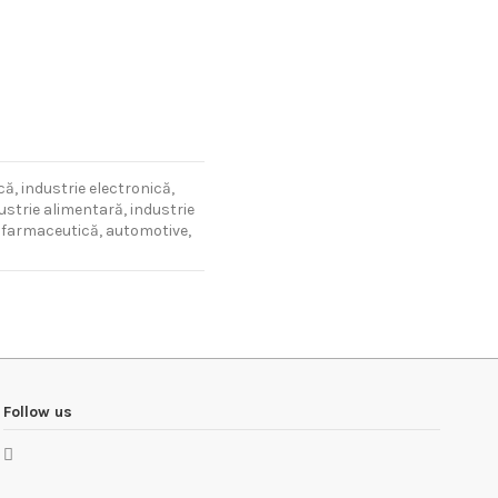
 energetică, industrie
Scrie review
că, industrie grea, industrie
ă, industrie chimică,
 farmaceutică, automotive,
ii
că, industrie electronică,
dustrie alimentară, industrie
e farmaceutică, automotive,
Follow us