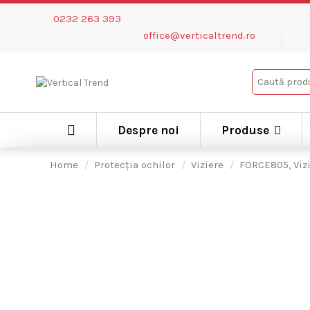
0232 263 393
office@verticaltrend.ro
Despre noi
Produse
Home
Protecția ochilor
Viziere
FORCE805, Vizi