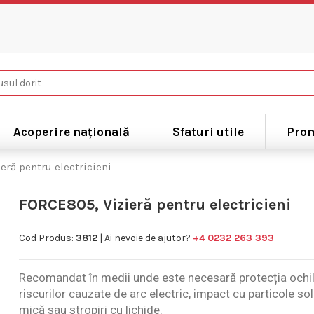
Acoperire națională
Sfaturi utile
Prom
eră pentru electricieni
FORCE805, Vizieră pentru electricieni
Cod Produs:
3812
| Ai nevoie de ajutor?
+4 0232 263 393
Recomandat în medii unde este necesară protecția ochilo
riscurilor cauzate de arc electric, impact cu particole so
mică sau stropiri cu lichide.