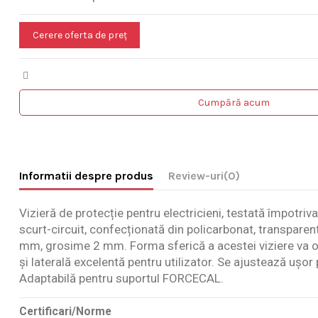
Cerere oferta de preț
Cumpără acum
Informatii despre produs
Review-uri
(0)
Vizieră de protecție pentru electricieni, testată împotriva
scurt-circuit, confecționată din policarbonat, transpare
mm, grosime 2 mm. Forma sferică a acestei viziere va of
și laterală excelentă pentru utilizator. Se ajustează ușor 
Adaptabilă pentru suportul FORCECAL.
Certificari/Norme