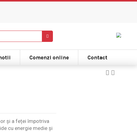
otii
Comenzi online
Contact
r și a feței împotriva
lide cu energie medie și