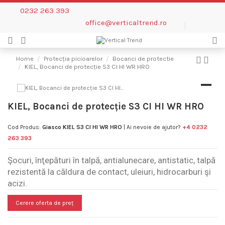
0232 263 393
office@verticaltrend.ro
Home
Protecția picioarelor
Bocanci de protectie
KIEL, Bocanci de protecție S3 CI HI WR HRO
KIEL, Bocanci de protecție S3 CI HI WR HRO
Cod Produs:
Giasco KIEL S3 CI HI WR HRO
| Ai nevoie de ajutor?
+4 0232
263 393
Şocuri, înţepături în talpă, antialunecare, antistatic, talpă
rezistentă la căldura de contact, uleiuri, hidrocarburi şi
acizi.
Cerere oferta de preț