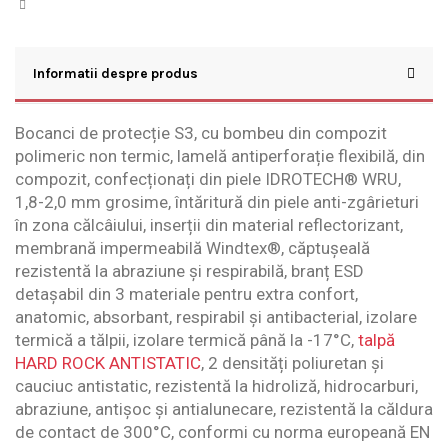
Informatii despre produs
Bocanci de protecție S3, cu bombeu din compozit
polimeric non termic, lamelă antiperforație flexibilă, din
compozit, confecționați din piele IDROTECH® WRU,
1,8-2,0 mm grosime, întăritură din piele anti-zgârieturi
în zona călcâiului, inserții din material reflectorizant,
membrană impermeabilă Windtex®, căptușeală
rezistentă la abraziune și respirabilă, branț ESD
detașabil din 3 materiale pentru extra confort,
anatomic, absorbant, respirabil și antibacterial, izolare
termică a tălpii, izolare termică până la -17°C,
talpă
HARD ROCK ANTISTATIC
, 2 densități poliuretan și
cauciuc antistatic, rezistentă la hidroliză, hidrocarburi,
abraziune, antișoc și antialunecare, rezistentă la căldura
de contact de 300°C, conformi cu norma europeană EN