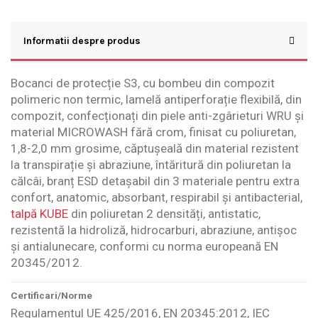
Informatii despre produs
Bocanci de protecție S3, cu bombeu din compozit
polimeric non termic, lamelă antiperforație flexibilă, din
compozit, confecționați din piele anti-zgârieturi WRU și
material MICROWASH fără crom, finisat cu poliuretan,
1,8-2,0 mm grosime, căptușeală din material rezistent
la transpirație și abraziune, întăritură din poliuretan la
călcâi, branț ESD detașabil din 3 materiale pentru extra
confort, anatomic, absorbant, respirabil și antibacterial,
talpă KUBE
din poliuretan 2 densități, antistatic,
rezistentă la hidroliză, hidrocarburi, abraziune, antișoc
și antialunecare, conformi cu norma europeană EN
20345/2012.
Certificari/Norme
Regulamentul UE 425/2016, EN 20345:2012, IEC