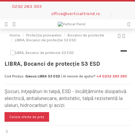
0232 263 393
office@verticaltrend.ro
Home
Protecția picioarelor
Bocanci de protectie
LIBRA, Bocanci de protecție S3 ESD
LIBRA, Bocanci de protecție S3 ESD
Cod Produs:
Giasco LIBRA S3 ESD
| Ai nevoie de ajutor?
+4 0232 263 393
Şocuri, înţepături în talpă, ESD - încălțăminte disipativă
electrică, antialunecare, antistatic, talpă rezistentă la
uleiuri, hidrocarburi şi acizi.
Cerere oferta de preț